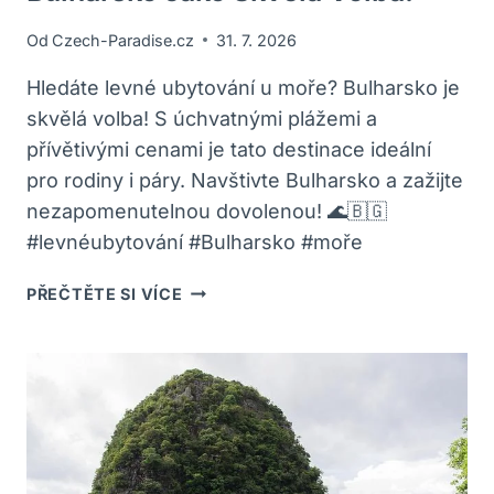
Od
Czech-Paradise.cz
31. 7. 2026
Hledáte levné ubytování u moře? Bulharsko je
skvělá volba! S úchvatnými plážemi a
přívětivými cenami je tato destinace ideální
pro rodiny i páry. Navštivte Bulharsko a zažijte
nezapomenutelnou dovolenou! 🌊🇧🇬
#levnéubytování #Bulharsko #moře
LEVNÉ
PŘEČTĚTE SI VÍCE
UBYTOVÁNÍ
U
MOŘE:
BULHARSKO
JAKO
SKVĚLÁ
VOLBA!