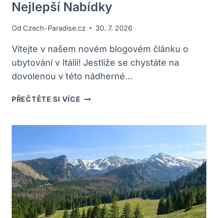
Nejlepší Nabídky
Od
Czech-Paradise.cz
30. 7. 2026
Vítejte v našem novém blogovém článku o
ubytování v Itálii! Jestliže se chystáte na
dovolenou v této nádherné…
UBYTOVÁNÍ
PŘEČTĚTE SI VÍCE
ITÁLIE:
KDE
NAJÍT
NEJLEPŠÍ
NABÍDKY