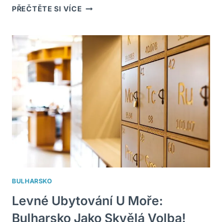
JAK
PŘEČTĚTE SI VÍCE
SE
DĚLÁ
TURECKÁ
KÁVA?
RECEPT
A
POSTUPY
BULHARSKO
Levné Ubytování U Moře:
Bulharsko Jako Skvělá Volba!