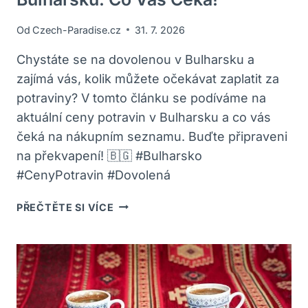
Od
Czech-Paradise.cz
31. 7. 2026
Chystáte se na dovolenou v Bulharsku a
zajímá vás, kolik můžete očekávat zaplatit za
potraviny? V tomto článku se podíváme na
aktuální ceny potravin v Bulharsku a co vás
čeká na nákupním seznamu. Buďte připraveni
na překvapení! 🇧🇬 #Bulharsko
#CenyPotravin #Dovolená
AKTUÁLNÍ
PŘEČTĚTE SI VÍCE
CENY
POTRAVIN
V
BULHARSKU:
CO
VÁS