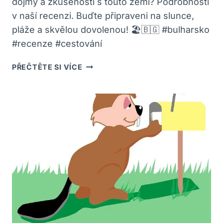
dojmy a zkušenosti s touto zemí? Podrobnosti
v naší recenzi. Buďte připraveni na slunce,
pláže a skvělou dovolenou! 🏖️🇧🇬 #bulharsko
#recenze #cestování
RECENZE
PŘEČTĚTE SI VÍCE
BULHARSKO:
CO
SI
MYSLÍ
ČEŠTÍ
TURISTÉ
O
TÉTO
DESTINACI?