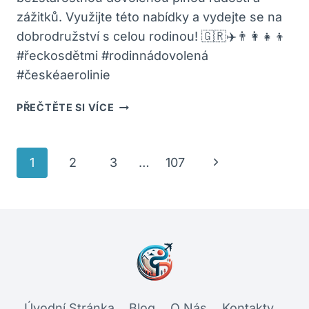
zážitků. Využijte této nabídky a vydejte se na
dobrodružství s celou rodinou! 🇬🇷✈️👨‍👩‍👧‍👦
#řeckosdětmi #rodinnádovolená
#českéaerolinie
ŘECKO
PŘEČTĚTE SI VÍCE
S
DĚTMI:
LETECKY
Navigace
Další
1
2
3
…
107
ZDARMA
Na
A
strana
RODINNÁ
Stránce
RADOST
Úvodní Stránka
Blog
O Nás
Kontakty