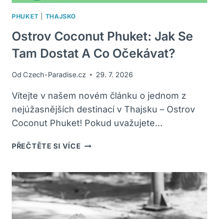
PHUKET
|
THAJSKO
Ostrov Coconut Phuket: Jak Se
Tam Dostat A Co Očekávat?
Od
Czech-Paradise.cz
29. 7. 2026
Vítejte v našem novém článku o jednom z
nejúžasnějších destinací v Thajsku – Ostrov
Coconut Phuket! Pokud uvažujete…
OSTROV
PŘEČTĚTE SI VÍCE
COCONUT
PHUKET:
JAK
SE
TAM
DOSTAT