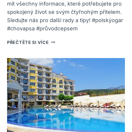
mít všechny informace, které potřebujete pro
spokojený život se svým čtyřnohým přítelem.
Sledujte nás pro další rady a tipy! #polskýogar
#chovapsa #průvodcepsem
POLSKÝ
PŘEČTĚTE SI VÍCE
OGAR:
PRŮVODCE
CHOVEM
A
PÉČÍ
O
PSA!