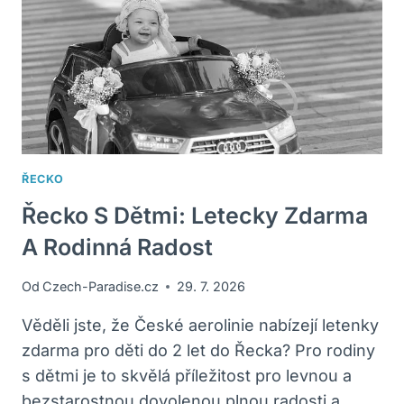
A
CO
OČEKÁVAT?
ŘECKO
Řecko S Dětmi: Letecky Zdarma
A Rodinná Radost
Od
Czech-Paradise.cz
29. 7. 2026
Věděli jste, že České aerolinie nabízejí letenky
zdarma pro děti do 2 let do Řecka? Pro rodiny
s dětmi je to skvělá příležitost pro levnou a
bezstarostnou dovolenou plnou radosti a