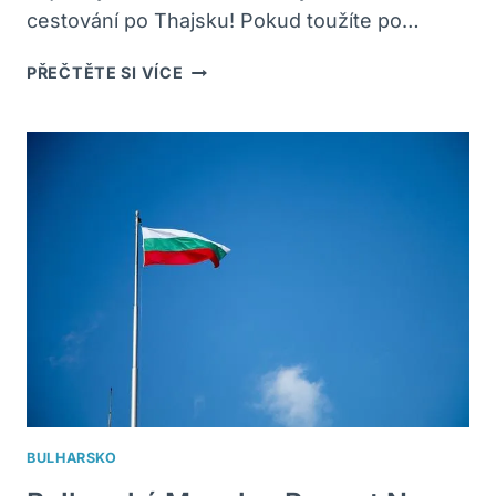
cestování po Thajsku! Pokud toužíte po…
THAJSKO:
PŘEČTĚTE SI VÍCE
RECENZE
A
ZKUŠENOSTI
Z
CEST
BULHARSKO