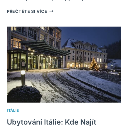
KOH
PŘEČTĚTE SI VÍCE
SAMUI
VS.
PHUKET:
POROVNÁNÍ
DVOU
THAJSKÝCH
RÁJŮ!
ITÁLIE
Ubytování Itálie: Kde Najít