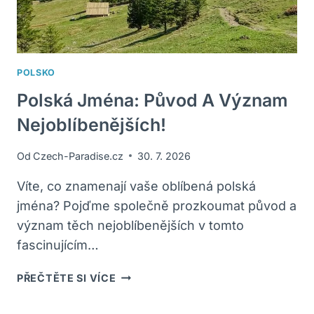
POLSKO
Polská Jména: Původ A Význam
Nejoblíbenějších!
Od
Czech-Paradise.cz
30. 7. 2026
Víte, co znamenají vaše oblíbená polská
jména? Pojďme společně prozkoumat původ a
význam těch nejoblíbenějších v tomto
fascinujícím…
POLSKÁ
PŘEČTĚTE SI VÍCE
JMÉNA:
PŮVOD