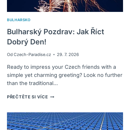
BULHARSKO
Bulharský Pozdrav: Jak Říct
Dobrý Den!
Od
Czech-Paradise.cz
29. 7. 2026
Ready to impress your Czech friends with a
simple yet charming greeting? Look no further
than the traditional…
BULHARSKÝ
PŘEČTĚTE SI VÍCE
POZDRAV:
JAK
ŘÍCT
DOBRÝ
DEN!