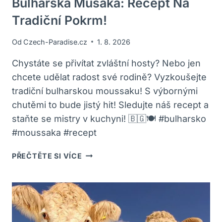
Bulharská Musaka: Recept Na
Tradiční Pokrm!
Od
Czech-Paradise.cz
1. 8. 2026
Chystáte se přivítat zvláštní hosty? Nebo jen
chcete udělat radost své rodině? Vyzkoušejte
tradiční bulharskou moussaku! S výbornými
chutěmi to bude jistý hit! Sledujte náš recept a
staňte se mistry v kuchyni! 🇧🇬🍽️ #bulharsko
#moussaka #recept
BULHARSKÁ
PŘEČTĚTE SI VÍCE
MUSAKA:
RECEPT
NA
TRADIČNÍ
POKRM!