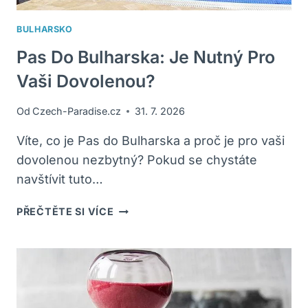
BULHARSKO
Pas Do Bulharska: Je Nutný Pro
Vaši Dovolenou?
Od
Czech-Paradise.cz
31. 7. 2026
Víte, co je Pas do Bulharska a proč je pro vaši
dovolenou nezbytný? Pokud se chystáte
navštívit tuto…
PAS
PŘEČTĚTE SI VÍCE
DO
BULHARSKA:
JE
NUTNÝ
PRO
VAŠI