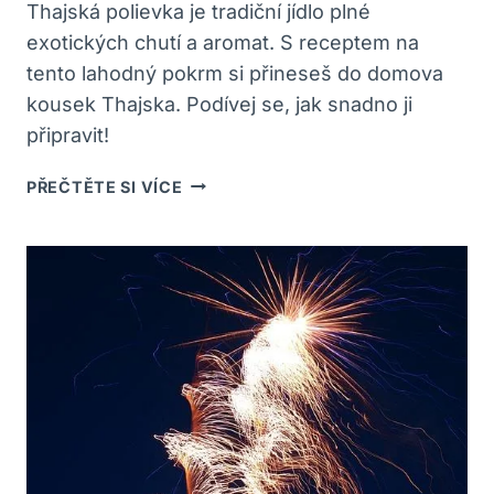
Thajská polievka je tradiční jídlo plné
exotických chutí a aromat. S receptem na
tento lahodný pokrm si přineseš do domova
kousek Thajska. Podívej se, jak snadno ji
připravit!
THAJSKÁ
PŘEČTĚTE SI VÍCE
POLIEVKA:
RECEPT
NA
TRADIČNÍ
JÍDLO
PLNÉ
CHUTÍ