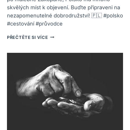
skvělých míst k objevení. Buďte připraveni na
nezapomenutelné dobrodružství! 🇵🇱 #polsko
#cestování #průvodce
KAM
PŘEČTĚTE SI VÍCE
V
POLSKU:
PRŮVODCE
NEJLEPŠÍMI
DESTINACEMI!