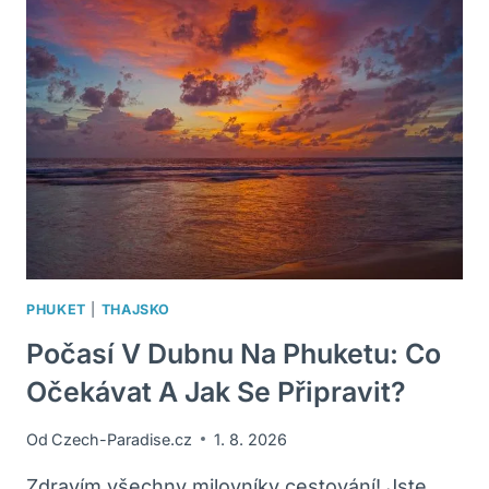
INDONÉSIE:
MĚNOVÝ
PRŮVODCE
PRO
CESTOVATELE
PHUKET
|
THAJSKO
Počasí V Dubnu Na Phuketu: Co
Očekávat A Jak Se Připravit?
Od
Czech-Paradise.cz
1. 8. 2026
Zdravím všechny milovníky cestování! Jste