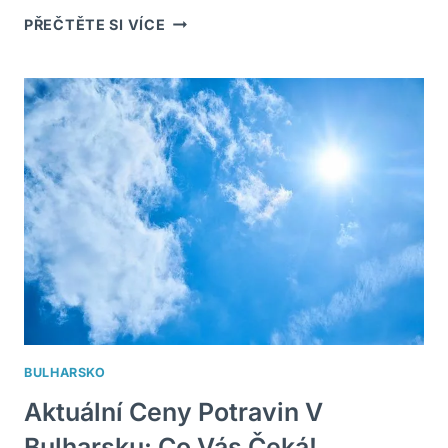
KOLIK
PŘEČTĚTE SI VÍCE
HODIN
JE
TED
V
THAJSKU:
AKTUÁLNÍ
ČASOVÉ
INFORMACE
BULHARSKO
Aktuální Ceny Potravin V
Bulharsku: Co Vás Čeká!