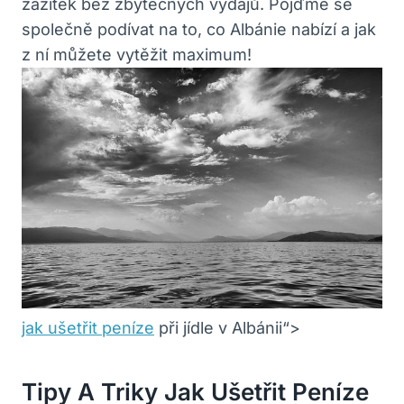
zážitek bez zbytečných výdajů. Pojďme se
společně podívat na to, co Albánie nabízí a jak
z ní můžete vytěžit maximum!
jak ušetřit peníze
při jídle v Albánii“>
Tipy A Triky Jak Ušetřit Peníze