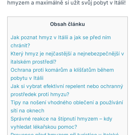
hmyzem a maximálně si užít svůj pobyt v Itálii!
Obsah článku
Jak poznat hmyz v Itálii a jak se před ním
chránit?
Který hmyz je nejčastější a nejnebezpečnější v
italském prostředí?
Ochrana proti komárům a klíšťatům během
pobytu v Itálii
Jak si vybrat efektivní repelent nebo ochranný
prostředek proti hmyzu?
Tipy na nošení vhodného oblečení a používání
sítí na oknech
Správné reakce na štípnutí hmyzem – kdy
vyhledat lékařskou pomoc?
Prevence před hmyzem při turistice v italské