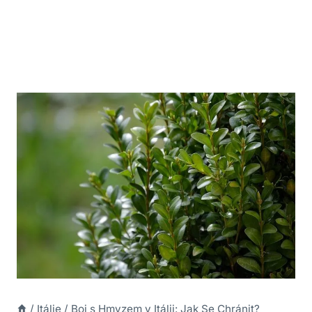
/
Itálie
/
Boj s Hmyzem v Itálii: Jak Se Chránit?