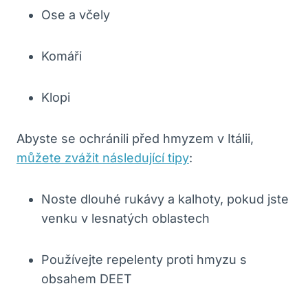
Ose a včely
Komáři
Klopi
Abyste se ochránili před hmyzem v Itálii,
můžete zvážit následující tipy
:
Noste dlouhé rukávy a kalhoty, pokud jste
venku v lesnatých oblastech
Používejte repelenty proti hmyzu s
obsahem DEET