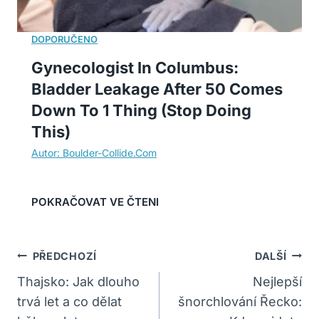
Gynecologist In Columbus:
Bladder Leakage After 50 Comes
Down To 1 Thing (Stop Doing
This)
Navigace
PŘEDCHOZÍ
DALŠÍ
Pro
Thajsko: Jak dlouho
Nejlepší
trvá let a co dělat
šnorchlování Řecko:
Příspěvek