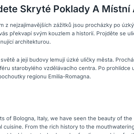
jdete Skryté Poklady A Místní
 z nejzajímavějších zážitků jsou procházky po úzkýc
ás překvapí svým kouzlem a historií. Projděte se uli
nující architekturou.
e světě a její budovy lemují úzké uličky města. Proch
éru starobylého vzdělávacího centra. Po prohlídce un
ní pochoutky regionu Emilia-Romagna.
 of Bologna, Italy, we have seen the beauty of the h
cal cuisine. From the rich history to the mouthwateri