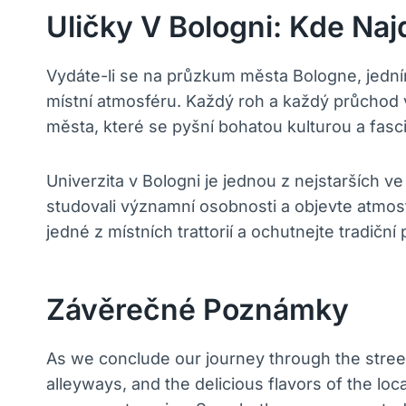
Uličky V Bologni: Kde Na
Vydáte-li se na průzkum města Bologne, jedním
místní atmosféru. Každý roh a každý průchod v
města, které se pyšní bohatou kulturou a fasci
Univerzita v Bologni je jednou z nejstarších v
studovali významní osobnosti a objevte atmosf
jedné z místních trattorií a ochutnejte tradič
Závěrečné Poznámky
As we conclude our journey through the streets
alleyways, and the delicious flavors of the lo