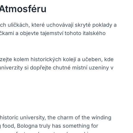
 Atmosféru
h uličkách, které uchovávají skryté poklady a
čkami a objevte tajemství tohoto italského
ázejte kolem historických kolejí a učeben, kde
iverzity si dopřejte chutné místní uzeniny v
istoric university, the charm of the winding
ng food, Bologna truly has something for