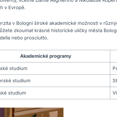
lventy, včetně Dante Alighieriho a Nikolause Koper
ch v Evropě.
erzita v Bologni široké akademické možnosti v růz
 můžete zkoumat krásné historické uličky města Bolo
della nebo prosciutto.
Akademické programy
řské studium
P
erské studium
S
ské studium
V