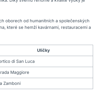
níka. Díky svému renomé a kvalitě výuky je
ných oborech od humanitních a společenských
gna, které se hemží kavárnami, restauracemi a
Uličky
ortico di San Luca
trada Maggiore
ia Zamboni