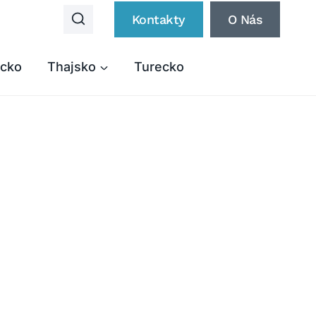
Kontakty
O Nás
cko
Thajsko
Turecko