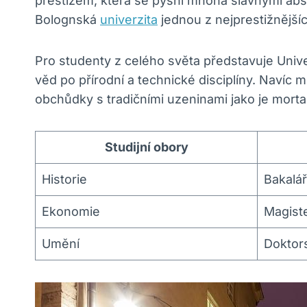
prestižem, která se pyšní mnoha slavnými abso
Bolognská
univerzita
jednou z nejprestižnější
Pro studenty z celého světa představuje Univ
věd po přírodní a technické disciplíny. Navíc
obchůdky s tradičními uzeninami jako je morta
Studijní obory
Historie
Bakalá
Ekonomie
Magist
Umění
Doktor