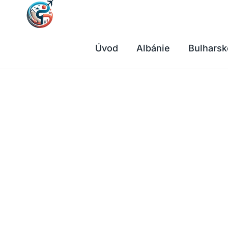
Přeskočit
na
obsah
Úvod
Albánie
Bulharsk