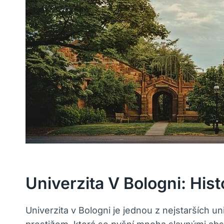
Univerzita V Bologni: His
Univerzita v Bologni je jednou z nejstarších un