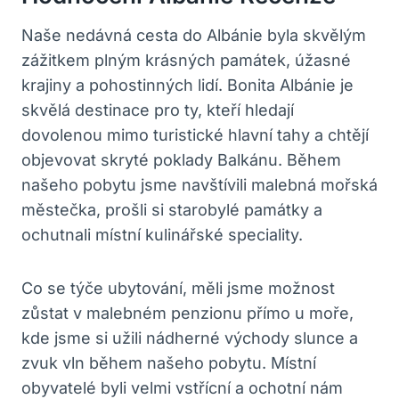
Naše nedávná cesta⁣ do Albánie byla skvělým
zážitkem plným krásných‍ památek, ‌úžasné
krajiny⁤ a pohostinných lidí. Bonita Albánie⁢ je
skvělá destinace pro ty, kteří hledají​
dovolenou mimo turistické‍ hlavní tahy a chtějí
objevovat skryté poklady Balkánu. Během
našeho ⁣pobytu ⁢jsme navštívili malebná mořská
městečka,‌ prošli si starobylé památky ⁤a
‍ochutnali místní⁣ kulinářské ⁣speciality.
Co se týče ubytování,‍ měli jsme možnost⁤
zůstat v malebném penzionu přímo u moře,
⁢kde jsme si užili ⁢nádherné východy slunce a
zvuk vln​ během našeho⁢ pobytu. Místní
obyvatelé‌ byli velmi vstřícní a ochotní nám