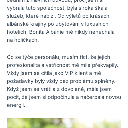
⁢vybrala tuto společnost, byla široká škála⁤
služeb, které​ nabízí. Od výletů po krásách
albánské krajiny po ubytování v luxusních
hotelích, Bonita Albánie mě nikdy nenechala
na holičkách.
Co se týče personálu, musím⁢ říct,‍ že jejich
profesionalita ⁤a vstřícnost⁣ mě mile​ překvapily.
Vždy ‍jsem se cítila‍ jako VIP klient a mé
požadavky byly⁣ vždy bez ⁤problému ‌splněny.
Když jsem se vrátila z dovolené,‌ měla jsem
pocit,‍ že‍ jsem si odpočinula a ​načerpala novou
energii.