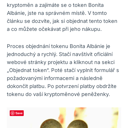
kryptoměn a zajímáte ⁤se o token Bonita
Albánie, jste na správném ‌místě. V tomto⁣
článku se ‍dozvíte,​ jak si‌ objednat ‌tento token⁤
a co můžete očekávat při jeho nákupu.
Proces objednání ⁣tokenu Bonita Albánie je
jednoduchý a rychlý. Stačí navštívit oficiální
webové stránky projektu‍ a kliknout na sekci
„Objednat token“. Poté stačí vyplnit formulář s
požadovanými informacemi a následně
dokončit platbu.​ Po potvrzení platby obdržíte
tokenu do ⁣vaší ⁣kryptoměnové peněženky.
Save