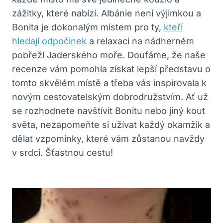
zážitky, které nabízí. Albánie není výjimkou a
Bonita je dokonalým místem pro ty,
kteří
hledají odpočinek
a relaxaci na nádherném
‌pobřeží​ Jaderského moře. Doufáme, že naše
⁣recenze vám⁤ pomohla ⁢získat lepší představu o
tomto skvělém místě a třeba‌ vás inspirovala k
novým‍ cestovatelským dobrodružstvím. Ať už
se rozhodnete navštívit Bonitu nebo​ jiný kout
světa,⁤ nezapomeňte si ⁣užívat každý okamžik a
dělat vzpomínky, které vám‌ zůstanou navždy
v ⁣srdci. ‌Šťastnou cestu!