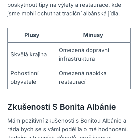
poskytnout ​tipy ​na výlety ‌a restaurace, kde
jsme mohli ochutnat tradiční albánská jídla.
Plusy
Minusy
Omezená dopravní
Skvělá krajina
infrastruktura
Pohostinní
Omezená nabídka
obyvatelé
restaurací
Zkušenosti S Bonita Albánie
Mám pozitivní zkušenosti s⁢ Bonitou Albánie a
ráda bych ​se s vámi podělila o mé hodnocení.
Jedním z hlavních důvodů, proč jsem ‌si