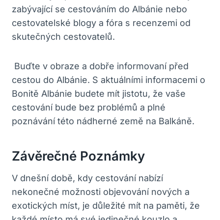
zabývající se cestováním do Albánie nebo⁣
cestovatelské blogy⁤ a fóra ⁤s recenzemi od
skutečných cestovatelů.
⁣ Buďte v obraze a dobře informovaní před⁢
cestou do ⁢Albánie. S aktuálními informacemi o
Bonitě Albánie budete mít jistotu, že vaše
cestování bude bez problémů a​ plné
poznávání této nádherné země na Balkáně.
Závěrečné Poznámky
V ⁤dnešní době, kdy ‍cestování nabízí
nekonečné možnosti⁣ objevování nových a
exotických ⁤míst, ⁤je ​důležité mít na⁣ paměti, že
⁢každé místo má své jedinečné kouzlo ⁤a