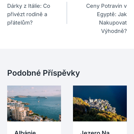
Pro
Dárky z Itálie: Co
Ceny Potravin v
přivézt rodině a
Egyptě: Jak
Příspěvek
přátelům?
Nakupovat
Výhodně?
Podobné Příspěvky
Albánie
Jezero Na