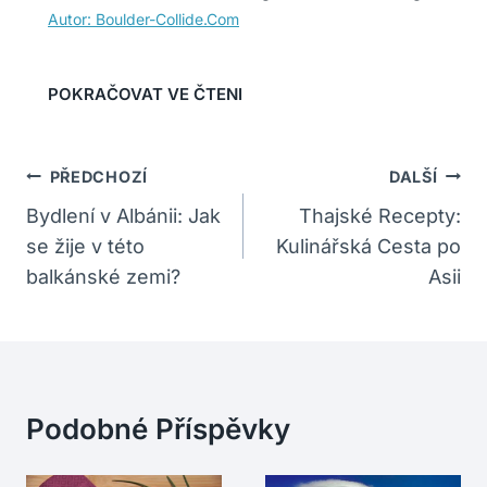
Navigace
PŘEDCHOZÍ
DALŠÍ
Pro
Bydlení v Albánii: Jak
Thajské Recepty:
se žije v této
Kulinářská Cesta po
Příspěvek
balkánské zemi?
Asii
Podobné Příspěvky