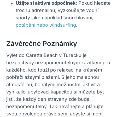
Užijte si aktivní odpočinek:
Pokud hledáte
trochu adrenalinu, vyzkoušejte vodní
sporty jako například šnorchlování,
potápění nebo windsurfing
.
Závěrečné Poznámky
Výlet do Caretta Beach v Turecku je
bezpochyby nezapomenutelným zážitkem pro
každého, kdo touží po relaxaci na krásném
pobřeží ažsými plážemi. S jeho malebnou
atmosférou, bohatými možnostmi aktivit a
vynikající ubytovací kapacitou si můžete být
jisti, že každý den strávený zde bude
nezapomenutelný. Tak neváhejte a plánujte
svou dovolenou právě sem, abyste si mohli