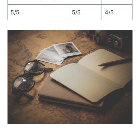
5/5
5/5
4/5