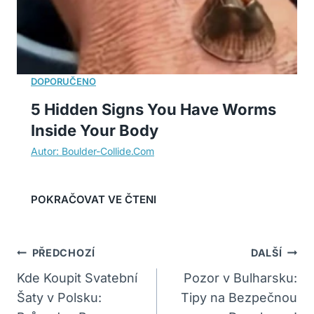
5 Hidden Signs You Have Worms
Inside Your Body
Navigace
PŘEDCHOZÍ
DALŠÍ
Pro
Kde Koupit Svatební
Pozor v Bulharsku:
Šaty v Polsku:
Tipy na Bezpečnou
Příspěvek