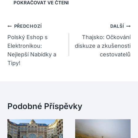
Navigace
PŘEDCHOZÍ
DALŠÍ
Pro
Polský Eshop s
Thajsko: Očkování
Elektronikou:
diskuze a zkušenosti
Příspěvek
Nejlepší Nabídky a
cestovatelů
Tipy!
Podobné Příspěvky