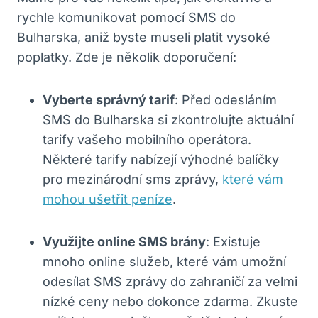
rychle ⁤komunikovat ⁣pomocí SMS do
Bulharska, aniž byste museli platit ⁤vysoké
poplatky. ⁣Zde je několik doporučení:
Vyberte ‍správný tarif
:⁣ Před odesláním
‍SMS do ⁢Bulharska si zkontrolujte ⁢aktuální
tarify vašeho mobilního operátora.
Některé ​tarify⁤ nabízejí ​výhodné balíčky
pro mezinárodní sms zprávy,
které vám
mohou ušetřit peníze
.
Využijte online SMS brány
: Existuje ​
mnoho online​ služeb, které vám ​umožní
odesílat SMS zprávy do zahraničí za velmi
⁣nízké ⁢ceny nebo dokonce zdarma. Zkuste