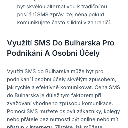
být⁣ skvělou ⁢alternativou ⁢k tradičnímu
posílání⁢ SMS zpráv,⁢ zejména⁤ pokud
‌komunikujete často s lidmi v zahraničí.
Využití SMS Do Bulharska Pro
Podnikání A Osobní Účely
Využití SMS​ do Bulharska může⁢ být pro⁤
podnikání i ⁣osobní účely‌ skvělým⁣ způsobem,
⁤jak rychle a⁢ efektivně komunikovat. Cena SMS
do Bulharska je důležitým faktorem ‌při⁣
zvažování vhodného způsobu ⁤komunikace.
Pomocí SMS‌ můžete ⁣oslovit zákazníky, kolegy
nebo ⁣přátele ⁣bez ⁤nutnosti‍ být online nebo mít
přístup k internetu. Zjistěte, jak můžete