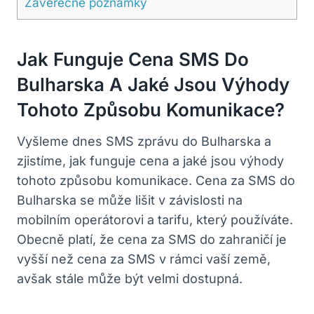
Závěrečné poznámky
Jak ⁣funguje ‍cena‍ SMS Do
Bulharska⁤ A Jaké Jsou Výhody
Tohoto Způsobu Komunikace?
Vyšleme⁣ dnes SMS zprávu do Bulharska a⁣
zjistíme, jak funguje cena⁤ a jaké jsou ‍výhody
tohoto způsobu komunikace. Cena za SMS do
⁤Bulharska se ⁢může lišit ⁣v ‌závislosti na
mobilním operátorovi a tarifu, který používáte.⁢
Obecně platí, že cena za ⁣SMS do zahraničí⁢ je
‌vyšší než cena za⁤ SMS v‍ rámci vaší ‍země,
avšak stále může být⁢ velmi dostupná.