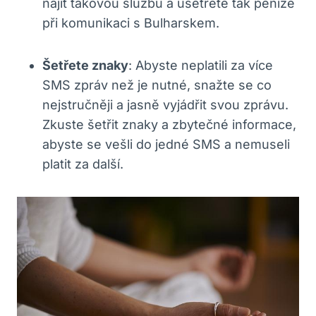
najít takovou službu a ušetřete‍ tak peníze
při komunikaci s Bulharskem.
Šetřete znaky
: Abyste ​neplatili za ⁢více⁣
SMS ⁤zpráv než je nutné, snažte ‌se co
nejstručněji a jasně ⁤vyjádřit‌ svou zprávu.
Zkuste šetřit znaky a zbytečné informace,‌
abyste⁤ se vešli do jedné SMS a nemuseli
platit za ‌další.