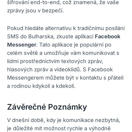
šifrování ⁢end-to-end, což znamená, že vaše
zprávy jsou v bezpečí.
Pokud hledáte alternativu k ⁣tradičnímu⁤ posílání
SMS do⁢ Bulharska, zkuste aplikaci
Facebook
Messenger
. Tato ‌aplikace⁢ je populární po
celém světě a⁢ umožňuje vám komunikovat⁢ s⁤
lidmi prostřednictvím textových zpráv,‌
hlasových zpráv‍ a videoklidů. S Facebook
Messengerem ‌můžete​ být‌ v kontaktu s přáteli
a‌ rodinou kdykoli a kdekoli.
Závěrečné Poznámky
V dnešní⁣ době, kdy je komunikace nezbytná,
je důležité mít možnost rychle a ⁣výhodně​