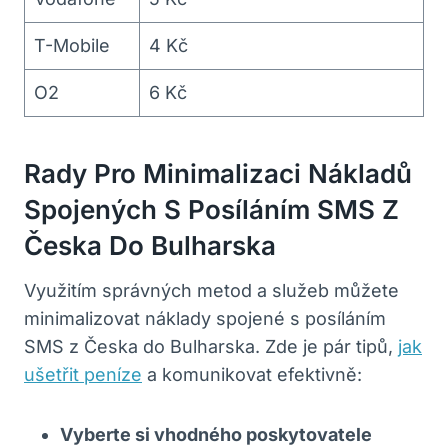
T-Mobile
4⁤ Kč
O2
6 ‌Kč
Rady Pro Minimalizaci Nákladů
Spojených S Posíláním SMS ‍z
Česka⁣ Do Bulharska
Využitím ⁢správných metod a ⁤služeb můžete
⁣minimalizovat náklady‌ spojené s posíláním
SMS z Česka do ‌Bulharska. Zde je pár tipů,
jak
ušetřit peníze
a komunikovat efektivně:
Vyberte si vhodného ⁤poskytovatele