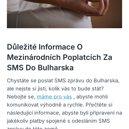
Důležité Informace O
Mezinárodních Poplatcích Za
SMS ‌do Bulharska
Chystáte se poslat SMS​ zprávu do​ Bulharska,
‍ale nejste ⁤si jisti, kolik vás to bude stát?
Nebojte se,
máme pro vás
,‍ abyste⁣ mohli
komunikovat⁣ výhodně‌ a ⁢rychle. Přečtěte ‍si⁣
následující informace, ‍abyste byli připraveni⁤ na
jakékoliv platby spojené s odesláním SMS
zprávy do této ⁤země.