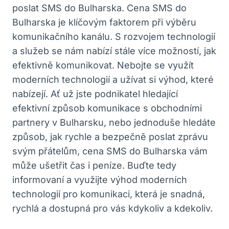
poslat​ SMS do Bulharska. Cena SMS do
Bulharska je​ klíčovým faktorem při výběru
komunikačního kanálu. ⁢S​ rozvojem technologií
a služeb se nám⁢ nabízí ‌stále více možností, jak
efektivně⁣ komunikovat. Nebojte se využít
moderních technologií a užívat si výhod, které
nabízejí. ‍Ať už‍ jste ‍podnikatel hledající
efektivní‍ způsob komunikace s obchodními
partnery v⁣ Bulharsku, nebo​ jednoduše hledáte⁣
způsob, jak‍ rychle ​a bezpečně poslat zprávu
svým přátelům, cena SMS do⁣ Bulharska⁣ vám
může ušetřit čas⁢ i peníze. Buďte tedy
informovaní⁣ a využijte výhod moderních‍
technologií⁢ pro komunikaci, ‍která je ‌snadná,
rychlá⁤ a dostupná pro⁣ vás kdykoliv‍ a kdekoliv.