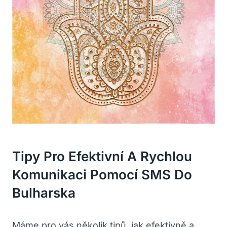
Tipy Pro Efektivní A Rychlou
Komunikaci Pomocí SMS Do‍
Bulharska
Máme⁤ pro vás několik tipů,‍ jak⁤ efektivně ⁤a