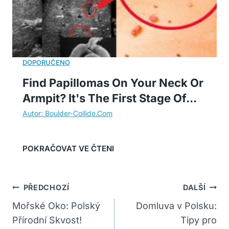
Find Papillomas On Your Neck Or
Armpit? It's The First Stage Of...
Navigace
PŘEDCHOZÍ
DALŠÍ
Pro
Mořské Oko: Polský
Domluva v Polsku:
Přírodní Skvost!
Tipy pro
Příspěvek