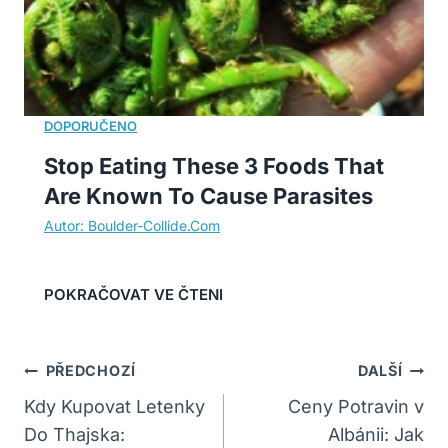
Stop Eating These 3 Foods That
Are Known To Cause Parasites
Navigace
PŘEDCHOZÍ
DALŠÍ
Pro
Kdy Kupovat Letenky
Ceny Potravin v
Do Thajska:
Albánii: Jak
Příspěvek