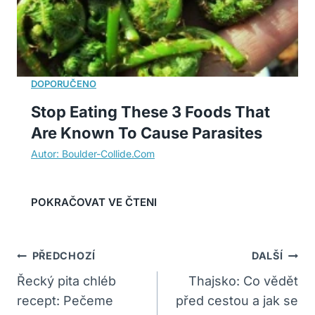
Stop Eating These 3 Foods That
Are Known To Cause Parasites
Navigace
PŘEDCHOZÍ
DALŠÍ
Pro
Řecký pita chléb
Thajsko: Co vědět
recept: Pečeme
před cestou a jak se
Příspěvek