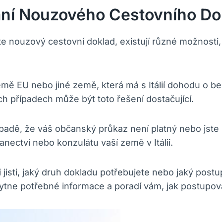
ní Nouzového Cestovního Dokl
te nouzový cestovní doklad, existují různé možnosti, 
ě EU nebo jiné země, která má s Itálií dohodu o b
 případech může být toto řešení dostačující.
ípadě, že váš občanský průkaz není platný nebo jste 
ectví nebo konzulátu vaší země v Itálii.
 jisti, jaký druh dokladu potřebujete nebo jaký post
tne potřebné informace a poradí vám, jak postupov