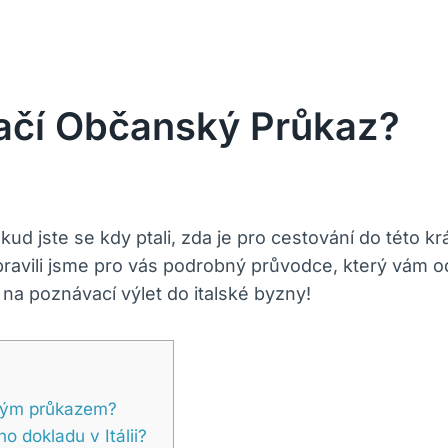
Stačí Občanský Průkaz?
Pokud jste se kdy ptali, zda je pro cestování do tét
řipravili jsme pro vás podrobný průvodce, který vá
 na poznávací výlet do italské byzny!
ským průkazem?
 dokladu v Itálii?