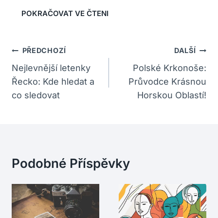
Navigace
PŘEDCHOZÍ
DALŠÍ
Pro
Nejlevnější letenky
Polské Krkonoše:
Řecko: Kde hledat a
Průvodce Krásnou
Příspěvek
co sledovat
Horskou Oblastí!
Podobné Příspěvky