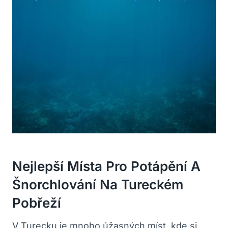
Nejlepší ⁤místa Pro ⁢potápění ⁣a
Šnorchlování Na ⁣tureckém‍
Pobřeží
V Turecku je mnoho‍ úžasných míst, kde si