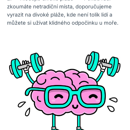
zkoumáte⁣ netradiční místa, doporučujeme​
vyrazit na divoké pláže, ⁣kde není tolik ‍lidí a
⁤můžete si užívat klidného odpočinku‌ u moře.