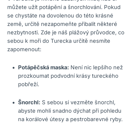
⁣můžete užít potápění a šnorchlování. ‌Pokud
⁣se chystáte ‌na dovolenou do této krásné
země, určitě ⁤nezapomeňte přibalit⁣ některé
nezbytnosti. Zde ‍je náš plážový⁣ průvodce, co
sebou k moři do Turecka určitě‌ nesmíte
zapomenout:
Potápěčská maska:
Není ⁤nic ‍lepšího než
prozkoumat podvodní krásy tureckého
‍pobřeží.
Šnorchl:
S​ sebou si vezměte šnorchl,
abyste mohli‍ snadno dýchat ⁢při pohledu
na korálové útesy a pestrobarevné ryby.