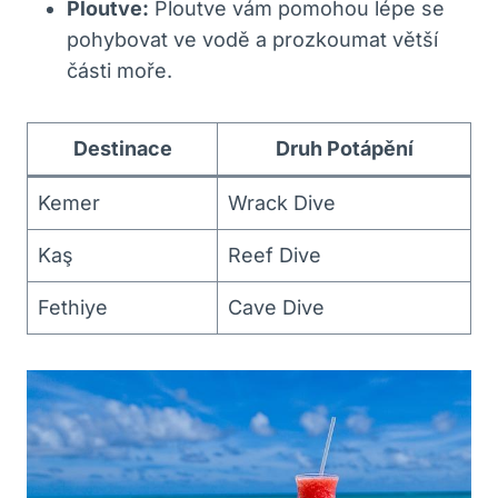
Ploutve:
Ploutve vám⁢ pomohou lépe se
pohybovat⁢ ve vodě ⁢a prozkoumat větší
části moře.
Destinace
Druh Potápění
Kemer
Wrack Dive
Kaş
Reef Dive
Fethiye
Cave Dive