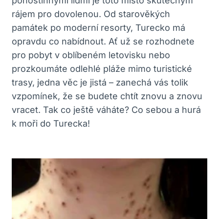
pohostinnými lidmi je toto místo skutečným
⁢rájem pro dovolenou. Od starověkých
památek‌ po moderní ⁢resorty, Turecko⁤ má
opravdu co nabídnout. Ať ⁤už se ​rozhodnete
pro pobyt v ⁢oblíbeném letovisku‌ nebo
prozkoumáte odlehlé pláže mimo turistické
‍trasy, jedna věc je jistá – zanechá‌ vás tolik
vzpomínek, že se budete ‌chtít znovu a znovu
vracet. Tak co ještě váháte? Co ⁤sebou a hurá
k ‌moři do Turecka!