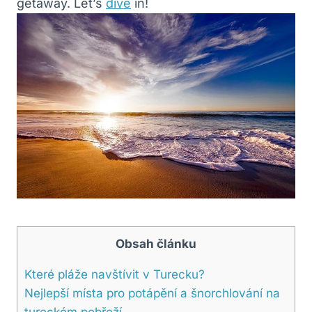
getaway. Let’s⁤
dive
in!
Obsah článku
Které⁤ pláže navštívit⁣ v Turecku?
Nejlepší ⁤místa pro ⁢potápění ⁣a šnorchlování na
⁣tureckém‍ pobřeží