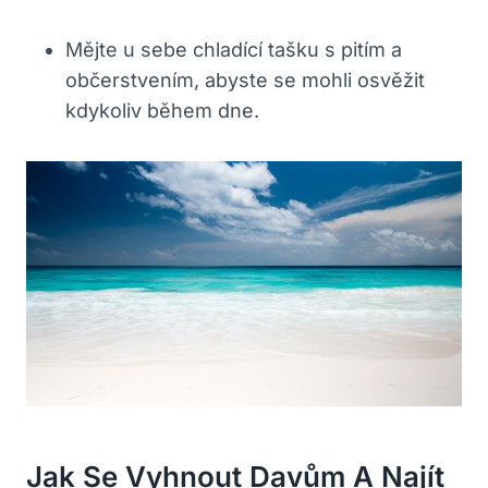
Mějte u ⁣sebe​ chladící tašku s​ pitím a
občerstvením, abyste⁤ se mohli osvěžit
kdykoliv během dne.
Jak Se Vyhnout‌ Davům A ‍najít