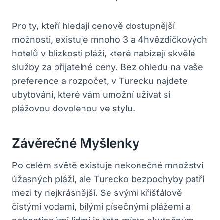
Pro ty, kteří hledají ⁤cenově dostupnější
možnosti, ⁤existuje mnoho 3 a 4hvězdičkových
⁤hotelů⁤ v ⁣blízkosti⁣ pláží,‌ které nabízejí ‍skvělé⁣
služby‍ za přijatelné ceny. ⁤Bez ​ohledu ​na‌ vaše
preference a rozpočet,⁣ v Turecku najdete
ubytování,⁣ které vám umožní užívat si
plážovou dovolenou ve stylu.
Závěrečné Myšlenky
Po celém světě ​existuje nekonečné množství
⁣úžasných pláží, ​ale Turecko bezpochyby patří
mezi ty ‌nejkrásnější. ‌Se svými ⁤křišťálově
⁤čistými ⁤vodami, bílými písečnými plážemi a