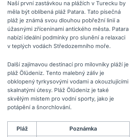
Naší‍ první zastávkou na plážích ​v Turecku by
měla být⁢ oblíbená pláž Patara.‍ Tato písečná
⁤pláž ‌je známá svou ⁤dlouhou pobřežní linií a
úžasnými zříceninami antického města. Patara
nabízí ideální podmínky pro slunění a relaxaci
v teplých ‌vodách Středozemního moře.
Další⁣ zajímavou destinací pro milovníky⁤ pláží je
pláž Ölüdeniz. Tento malebný‍ záliv je
obklopený tyrkysovými⁣ vodami a​ okouzlujícími
skalnatými útesy. Pláž Ölüdeniz je také
skvělým ⁣místem pro vodní sporty, jako je
‌potápění a ⁢šnorchlování.
Pláž
Poznámka