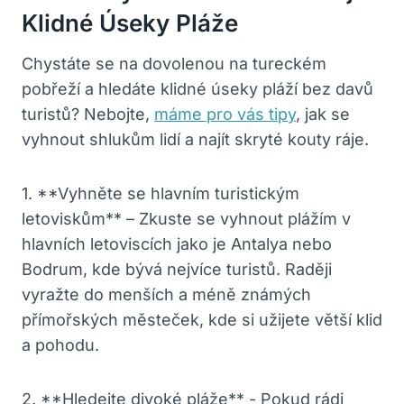
Klidné⁢ Úseky Pláže
Chystáte se na dovolenou ‌na tureckém
pobřeží a hledáte klidné úseky pláží bez davů⁣
turistů? Nebojte,
máme pro vás tipy
, ⁣jak se
vyhnout ​shlukům lidí a najít⁤ skryté kouty⁣ ráje.
1. **Vyhněte se ​hlavním turistickým
letoviskům**⁤ – Zkuste se vyhnout plážím v
hlavních letoviscích jako je Antalya nebo‍
Bodrum, ‌kde bývá ⁢nejvíce ⁤turistů. Raději
vyražte do ⁤menších a méně známých
‌přímořských‌ městeček, kde si užijete ⁣větší klid
‌a ‍pohodu.
2.​ **Hledejte divoké pláže** ⁢- ⁣Pokud ​rádi