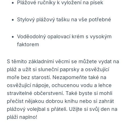
Plážové ⁣ručníky​ k vyložení na písek
Stylový plážový tašku na vše‌ potřebné
Voděodolný opalovací krém ‌s vysokým
faktorem
S ‍těmito základními věcmi se ‌můžete vydat ⁣na
pláž a ‍užít si sluneční paprsky a osvěžující
⁤moře bez starostí.⁢ Nezapomeňte také na
osvěžující ⁣nápoje, ochucenou vodu a⁤ lehce
stravitelné občerstvení. Také byste si​ mohli
přečíst ‍nějakou dobrou knihu ⁢nebo si zahrát
‌plážový ⁢volejbal s přáteli. Užijte si svůj den​ na
pláži naplno!