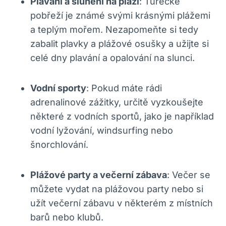
Plavání a slunění ⁢na pláži
: Turecké
pobřeží je⁤ známé svými krásnými plážemi
a teplým ⁤mořem.⁣ Nezapomeňte si tedy
zabalit plavky a ⁤plážové osušky a užijte si
celé dny plavání a opalování na slunci.
Vodní sporty
: Pokud máte rádi
adrenalinové zážitky, určitě vyzkoušejte
některé z vodních​ sportů,⁤ jako je⁤ například
vodní lyžování, windsurfing nebo
šnorchlování.
Plážové⁣ party a večerní zábava
: Večer ⁣se
⁢můžete vydat ​na plážovou ​party nebo si ​
užít večerní zábavu v⁣ některém​ z místních
‌barů nebo klubů.