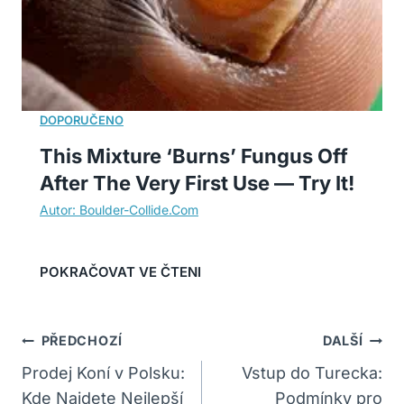
This Mixture ‘Burns’ Fungus Off
After The Very First Use — Try It!
Navigace
PŘEDCHOZÍ
DALŠÍ
Pro
Prodej Koní v Polsku:
Vstup do Turecka:
Kde Najdete Nejlepší
Podmínky pro