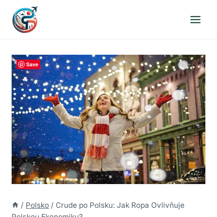
Přeskočit
na
obsah
Save
/
Polsko
/
Crude po Polsku: Jak Ropa Ovlivňuje
Polskou Ekonomiku?