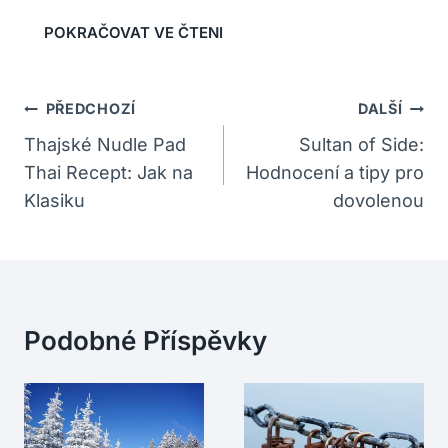
Navigace
PŘEDCHOZÍ
DALŠÍ
Pro
Thajské Nudle Pad
Sultan of Side:
Thai Recept: Jak na
Hodnocení a tipy pro
Příspěvek
Klasiku
dovolenou
Podobné Příspěvky