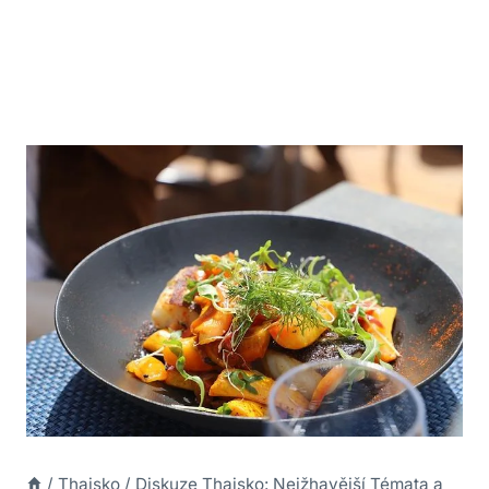
/
Thajsko
/
Diskuze Thajsko: Nejžhavější Témata a