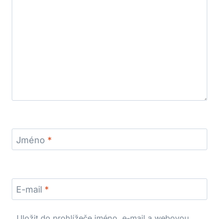
Jméno
*
E-mail
*
Uložit do prohlížeče jméno, e-mail a webovou