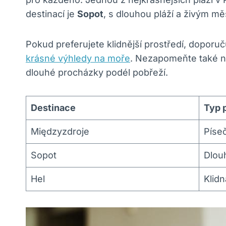
destinací je
Sopot
, s dlouhou pláží a živým m
Pokud preferujete klidnější prostředí, doporuč
krásné výhledy na moře
. Nezapomeňte také n
dlouhé procházky podél pobřeží.
Destinace
Typ 
Międzyzdroje
Píse
Sopot
Dlou
Hel
Klidn