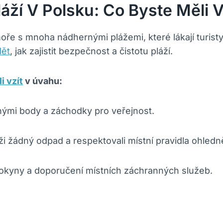
láží V Polsku: Co Byste Měli 
oře s mnoha nádhernými plážemi, které lákají turist
dět
, jak zajistit bezpečnost a čistotu pláží.
i vzít
v úvahu:
tnými body a záchodky pro veřejnost.
i žádný odpad a respektovali místní pravidla ohledně 
pokyny a doporučení místních záchranných služeb.