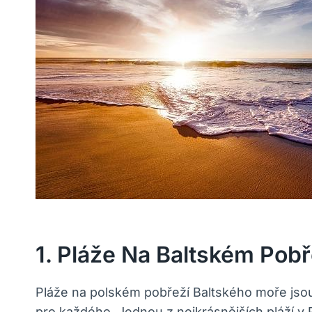
1. Pláže Na Baltském Pobř
Pláže na polském pobřeží Baltského moře jsou 
pro každého. Jednou z nejkrásnějších pláží v 