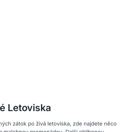
vé Letoviska
ých zátok po živá letoviska, zde najdete něco
 a malebnou promenádou. Další oblíbenou