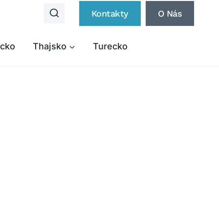
Kontakty
O Nás
cko
Thajsko
Turecko