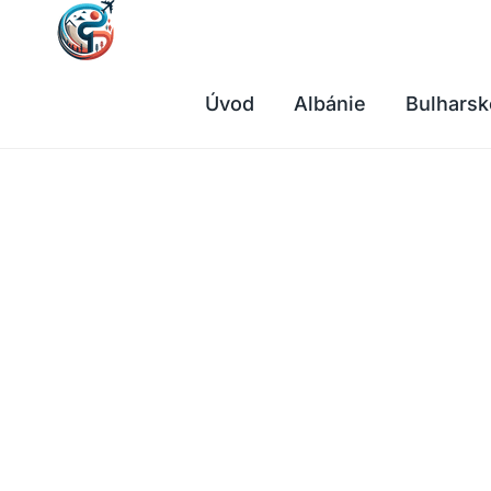
Přeskočit
na
obsah
Úvod
Albánie
Bulharsk