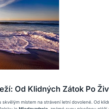
eží: Od Klidných Zátok Po Ži
skvělým místem na strávení letní dovolené. Od klidn
Polsku je
Międzyzdroje
, známé svou písečnou pláží