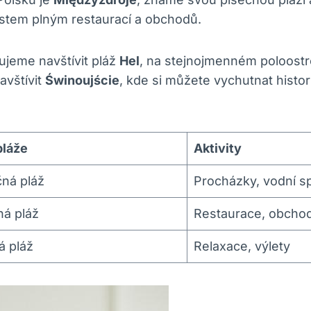
ěstem plným restaurací a obchodů.
ujeme navštívit pláž
Hel
, na stejnojmenném poloostro
avštívit
Świnoujście
, kde si můžete vychutnat histor
pláže
Aktivity
čná pláž
Procházky, vodní s
há pláž
Restaurace, obcho
á pláž
Relaxace, výlety