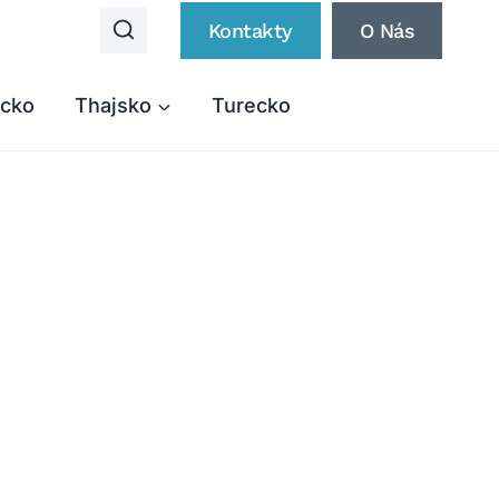
Kontakty
O Nás
cko
Thajsko
Turecko