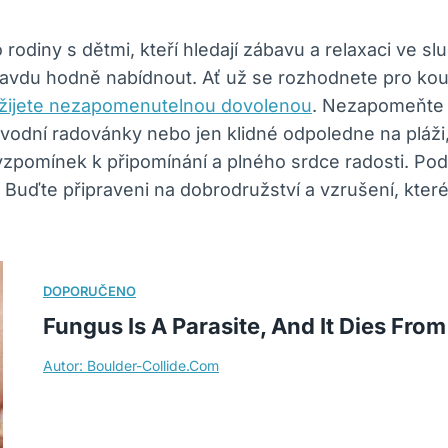
rodiny s dětmi, kteří hledají zábavu a relaxaci ve s
opravdu hodně nabídnout. Ať už se rozhodnete pro k
 užijete nezapomenutelnou dovolenou
. Nezapomeňte 
, vodní radovánky nebo jen klidné odpoledne na pláž
zpomínek k připomínání a plného srdce radosti. Podí
zí. Buďte připraveni na dobrodružství a vzrušení, kter
Fungus Is A Parasite, And It Dies From 