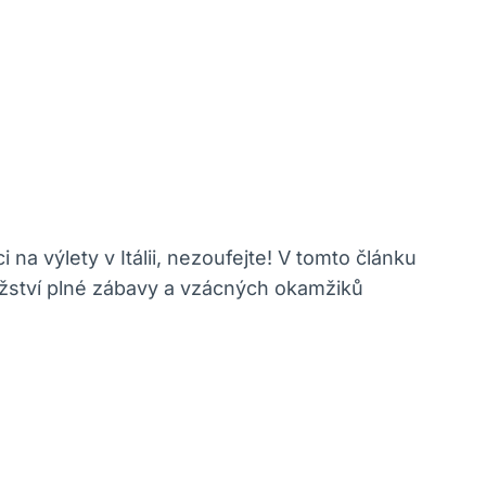
 na výlety v Itálii, nezoufejte! V tomto článku
užství plné zábavy a vzácných okamžiků