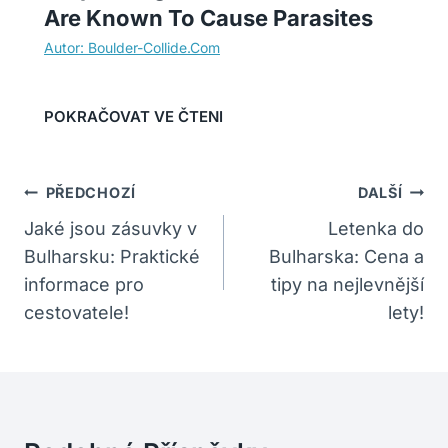
Are Known To Cause Parasites
Navigace
PŘEDCHOZÍ
DALŠÍ
Pro
Jaké jsou zásuvky v
Letenka do
Bulharsku: Praktické
Bulharska: Cena a
Příspěvek
informace pro
tipy na nejlevnější
cestovatele!
lety!