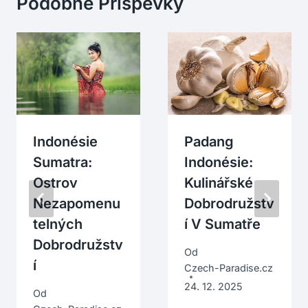
Podobné Příspěvky
Indonésie
Padang
Sumatra:
Indonésie:
Ostrov
Kulinářské
Nezapomenu
Dobrodružstv
Telných
Í V Sumatře
Dobrodružstv
Od
Í
Czech-Paradise.cz
24. 12. 2025
Od