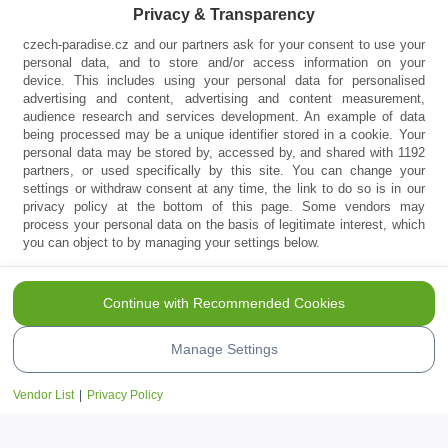
Privacy & Transparency
czech-paradise.cz and our partners ask for your consent to use your
personal data, and to store and/or access information on your
device. This includes using your personal data for personalised
advertising and content, advertising and content measurement,
audience research and services development. An example of data
being processed may be a unique identifier stored in a cookie. Your
personal data may be stored by, accessed by, and shared with 1192
partners, or used specifically by this site. You can change your
settings or withdraw consent at any time, the link to do so is in our
privacy policy at the bottom of this page. Some vendors may
process your personal data on the basis of legitimate interest, which
Úvodní Stránka
Blog
O Nás
Kontakty
you can object to by managing your settings below.
Continue with Recommended Cookies
© 2026 Czech-Paradise.cz |
Ochrana
Manage Settings
Osobních Údajů
Vendor List
|
Privacy Policy