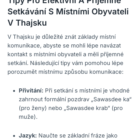
Tipy Pro Efektivní A Příjemné
Setkávání S Místními Obyvateli
V Thajsku
V Thajsku je důležité znát ‌základy místní
komunikace, abyste se⁤ mohli ⁣lépe navázat
⁣kontakt s místními obyvateli a měli‌ příjemné
setkání. Následující tipy vám pomohou lépe
porozumět místnímu způsobu komunikace:
Přivítání:
Při setkání s místními je⁢ vhodné
zahrnout formální pozdrav „Sawasdee ka“
(pro ženy) nebo „Sawasdee krab“ (pro
muže).
Jazyk:
Naučte se základní fráze jako