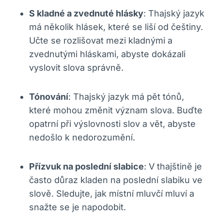
S kladné a zvednuté hlásky
: Thajský⁣ jazyk
má několik hlásek,‍ které se liší od češtiny.
Učte se rozlišovat mezi kladnými a
zvednutými hláskami, abyste dokázali
vyslovit slova správně.
Tónování
: Thajský jazyk má pět ⁢tónů,
které mohou změnit význam slova. Buďte
opatrní při výslovnosti slov a vět, abyste
nedošlo k nedorozumění.
Přízvuk na ‍poslední slabice
: V thajštině je
často důraz‌ kladen na‍ poslední slabiku ​ve‌
slově. Sledujte, jak místní mluvčí mluví a
snažte se je napodobit.