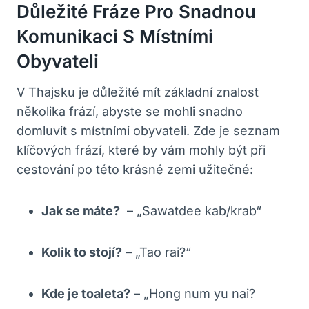
Důležité Fráze Pro Snadnou
Komunikaci S Místními
Obyvateli
V Thajsku je důležité mít základní znalost
několika frází, abyste se mohli snadno
domluvit s místními obyvateli. Zde je seznam
klíčových frází, které by ‌vám mohly být ‍při
cestování po této ‌krásné zemi‍ užitečné:
Jak se máte?
‍ – „Sawatdee kab/krab“
Kolik‌ to stojí?
– „Tao rai?“
Kde je toaleta?
– „Hong num yu nai?