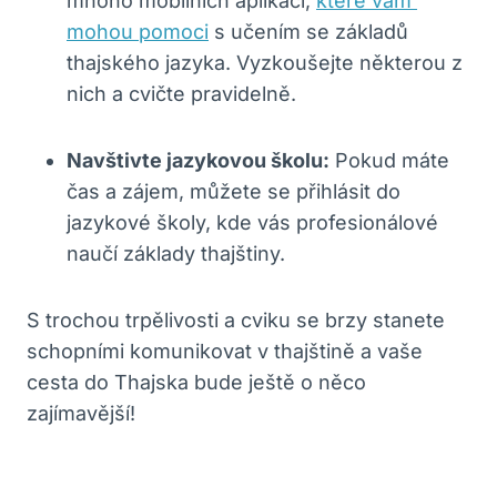
⁤mnoho mobilních aplikací,
které vám ​
mohou pomoci
s učením se základů ​
thajského⁢ jazyka. Vyzkoušejte některou z
‌nich a cvičte pravidelně.
Navštivte jazykovou školu:
Pokud máte
čas a zájem, můžete se přihlásit do
jazykové školy, kde vás​ profesionálové
naučí základy thajštiny.
S trochou trpělivosti a cviku se brzy stanete
schopními komunikovat v thajštině a vaše
cesta do Thajska bude​ ještě o něco
zajímavější!