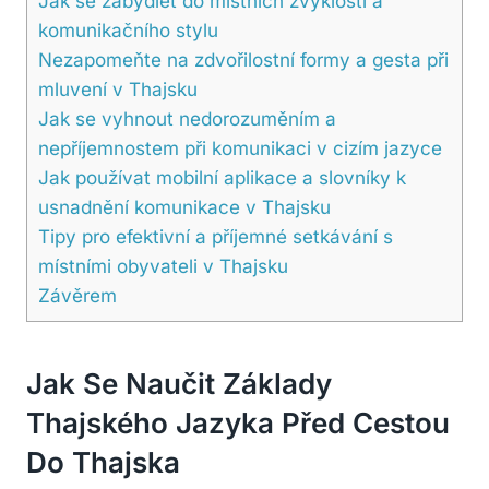
Jak se zabydlet do místních‍ zvyklostí a
komunikačního stylu
Nezapomeňte na zdvořilostní⁢ formy a gesta při
mluvení v Thajsku
Jak se vyhnout nedorozuměním a
nepříjemnostem při komunikaci v cizím jazyce
Jak používat mobilní aplikace ‍a slovníky k
usnadnění⁢ komunikace v Thajsku
Tipy pro efektivní a příjemné setkávání s
místními obyvateli v Thajsku
Závěrem
Jak Se Naučit Základy
‍thajského Jazyka Před Cestou
Do ⁣Thajska