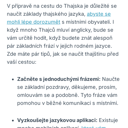
V přípravě na cestu do Thajska je důležité se
naučit​ základy thajského jazyka,
abyste se
mohli lépe dorozumět
s místními obyvateli. I
když mnoho⁢ Thajců mluví anglicky,⁤ bude se
vám určitě hodit, když budete znát alespoň
pár základních frází⁢ v jejich rodném jazyce.
Zde máte pár tipů, jak se naučit thajštinu před
⁤vaší cestou:
Začněte s jednoduchými frázemi:
⁣Naučte
se základní pozdravy, děkujeme, prosím,
omlouvám se a podobně. Tyto fráze vám
pomohou v běžné komunikaci s⁤ místními.
Vyzkoušejte jazykovou aplikaci:
Existuje