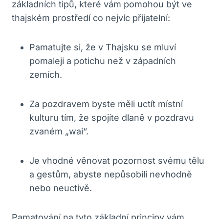
základních tipů, které vám pomohou být ve
thajském prostředí co nejvíc přijatelní:
Pamatujte si,‌ že v Thajsku se mluví
pomaleji a potichu než v západních
zemích.
Za pozdravem byste měli uctít místní
kulturu tím,​ že spojíte dlaně ‌v pozdravu
zvaném⁣ „wai“.
Je ⁣vhodné věnovat pozornost svému tělu
a gestům, abyste nepůsobili nevhodně
nebo neuctivě.
Pamatování⁤ na tyto základní principy vám