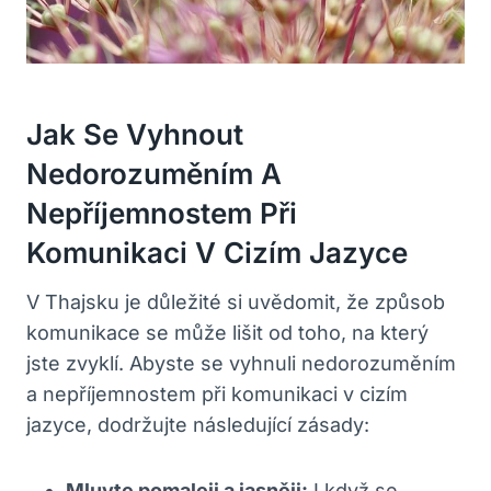
Jak Se Vyhnout
Nedorozuměním A
Nepříjemnostem Při
Komunikaci V Cizím Jazyce
V Thajsku je důležité si uvědomit, že‍ způsob
komunikace se může lišit od​ toho, na který
jste zvyklí. Abyste se vyhnuli nedorozuměním
a nepříjemnostem při komunikaci v cizím
jazyce, dodržujte následující zásady:
Mluvte pomaleji a jasněji:
I když se