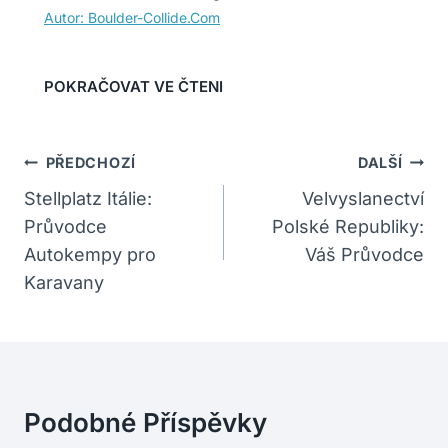
Navigace
PŘEDCHOZÍ
DALŠÍ
Pro
Stellplatz Itálie:
Velvyslanectví
Průvodce
Polské Republiky:
Příspěvek
Autokempy pro
Váš Průvodce
Karavany
Podobné Příspěvky