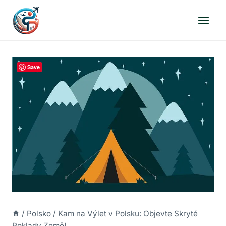
Přeskočit
na
obsah
Save
/
Polsko
/
Kam na Výlet v Polsku: Objevte Skryté
Poklady Země!