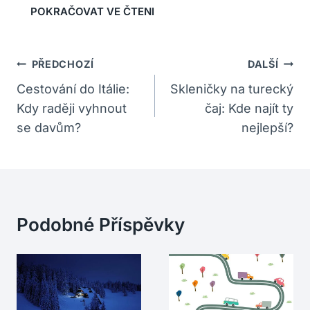
Navigace
PŘEDCHOZÍ
DALŠÍ
Pro
Cestování do Itálie:
Skleničky na turecký
Kdy raději vyhnout
čaj: Kde najít ty
Příspěvek
se davům?
nejlepší?
Podobné Příspěvky