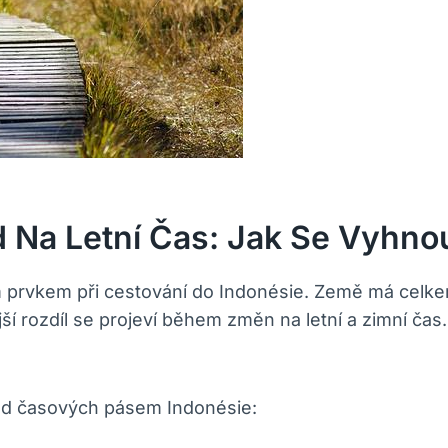
 Na Letní Čas: Jak Se Vyhn
prvkem při cestování do Indonésie. Země má celkem
jší rozdíl se projeví během změn na letní a zimní ča
hled časových pásem Indonésie: