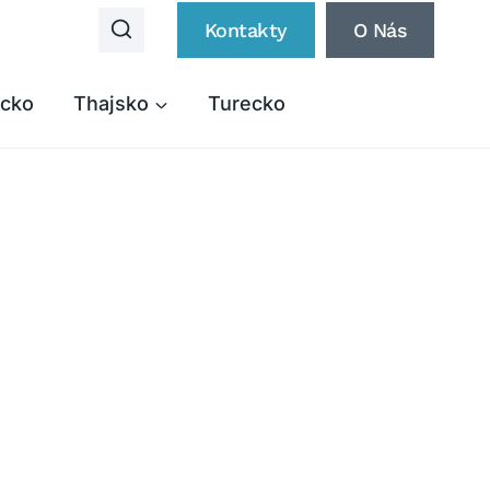
Kontakty
O Nás
cko
Thajsko
Turecko