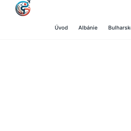
Přeskočit
na
obsah
Úvod
Albánie
Bulharsk