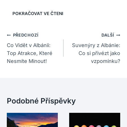
Navigace
PŘEDCHOZÍ
DALŠÍ
Pro
Co Vidět v Albánii:
Suvenýry z Albánie:
Top Atrakce, Které
Co si přivézt jako
Příspěvek
Nesmíte Minout!
vzpomínku?
Podobné Příspěvky