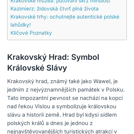
Krakovské muzea: putování skrz minulost
Kazimierz: židovská čtvrť plná života
Krakovské trhy: ochutnejte autentické polské
lahůdky!
Klíčové Poznatky
Krakovský Hrad: Symbol
Královské Slávy
Krakovský hrad, známý také jako Wawel, je
jedním z nejvýznamnějších památek v Polsku.
Tato impozantní pevnost se nachází na kopci
nad řekou Vislou a symbolizuje královskou
slávu a historii země. Hrad byl kdysi sídlem
polských králů a dnes je jednou z
nejnavštěvovanějších turistických atrakcí v