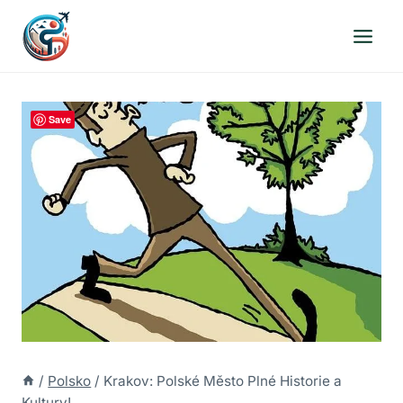
Přeskočit
na
obsah
Save
/
Polsko
/
Krakov: Polské Město Plné Historie a
Kultury!