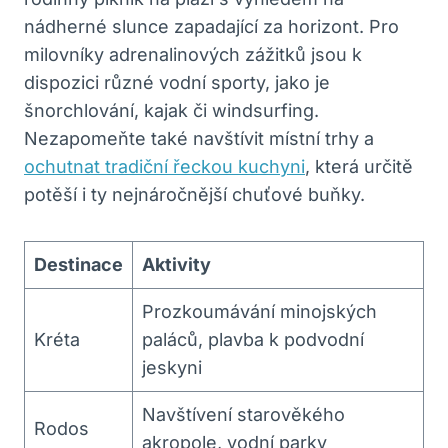
nádherné slunce zapadající za horizont. Pro
milovníky adrenalinových zážitků jsou k
dispozici různé vodní sporty, jako je
šnorchlování, kajak či windsurfing.
Nezapomeňte také navštívit místní trhy a
ochutnat tradiční řeckou kuchyni
, která určitě
potěší i ty nejnáročnější chuťové buňky.
Destinace
Aktivity
Prozkoumávání minojských
Kréta
paláců, plavba k podvodní
jeskyni
Navštívení starověkého
Rodos
akropole, vodní parky