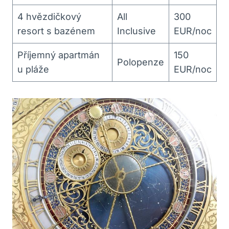
4 hvězdičkový
All
300
resort s bazénem
Inclusive
EUR/noc
Příjemný apartmán
150
Polopenze
u pláže
EUR/noc