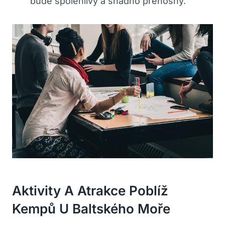
bude spolehlivý a snadno přenosný.
Aktivity A Atrakce Poblíž
Kempů U Baltského Moře