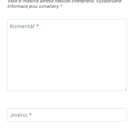
Vaše e-mailová adresa nebude zveřejněna.
Vyžadované
informace jsou označeny
*
Komentář
*
Jméno
*