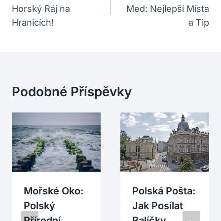
Horský Ráj na
Med: Nejlepší Místa
Příspěvek
Hranicích!
a Tip
Podobné Příspěvky
Mořské Oko:
Polská Pošta:
Polský
Jak Posílat
Přírodní
Balíčky