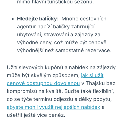
mimo hlavní ‌turistickou sezónu.
Hledejte balíčky:
⁤ Mnoho cestovních
agentur‍ nabízí balíčky zahrnující
ubytování, stravování a zájezdy za
výhodné ceny, což může být cenově
výhodnější ​než samostatné rezervace.
Užití slevových⁢ kupónů a nabídek na zájezdy
může být skvělým způsobem,
jak si užít
cenově dostupnou dovolenou
v Thajsku bez
kompromisů na kvalitě. Buďte ⁢také flexibilní,⁢
co se týče ‌termínu odjezdu a délky pobytu,
abyste mohli využít nejlepších nabídek
a
ušetřit ještě⁢ více peněz.