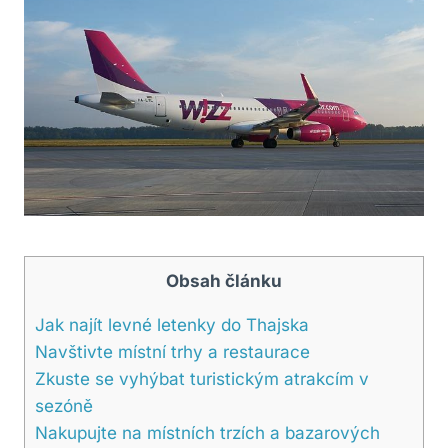
Obsah článku
Jak ‍najít levné letenky do Thajska
Navštivte místní trhy a ⁤restaurace
Zkuste se vyhýbat turistickým atrakcím v
sezóně
Nakupujte na ‌místních ⁢trzích a ‍bazarových