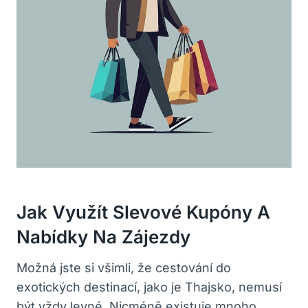
Jak Využít Slevové Kupóny A
Nabídky Na Zájezdy
Možná jste si všimli, že​ cestování do
exotických destinací, jako je Thajsko, nemusí⁤
být‍ vždy levné. Nicméně existuje mnoho