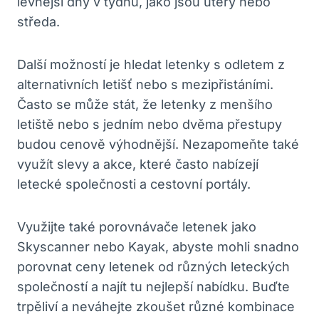
levnější ‍dny v týdnu, jako jsou úterý‌ nebo
středa.
Další možností je hledat letenky s⁤ odletem z
alternativních letišť nebo s⁢ mezipřistáními.
Často se může stát, že letenky z menšího
letiště nebo s ⁤jedním nebo dvěma přestupy
budou ‍cenově výhodnější. ​Nezapomeňte také
⁢využít slevy a akce, které často nabízejí
letecké společnosti ​a cestovní portály.
Využijte také porovnávače ⁤letenek jako
Skyscanner nebo Kayak, abyste mohli snadno
porovnat ceny letenek od různých leteckých
společností ⁤a najít ‌tu nejlepší ‌nabídku. Buďte
trpěliví‍ a ⁤neváhejte zkoušet ‌různé kombinace