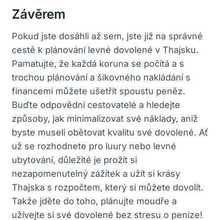
Závěrem
Pokud jste dosáhli až sem, jste​ již na ‌správné
cestě k​ plánování levné dovolené v⁣ Thajsku.
Pamatujte, že každá koruna se‌ počítá a s
trochou ​plánování a ⁣šikovného nakládání s
financemi můžete ušetřit spoustu peněz.
Buďte odpovědní cestovatelé a ‍hledejte
způsoby, jak minimalizovat‌ své‍ náklady, aniž‌
byste museli obětovat⁤ kvalitu ‍své dovolené. Ať
už‌ se rozhodnete pro luury nebo levné
ubytování, důležité je prožít⁣ si
nezapomenutelný zážitek a užít⁢ si krásy
Thajska s rozpočtem, který si můžete ‌dovolit.
Takže jděte do toho, plánujte moudře a
užívejte si své dovolené bez ‌stresu o peníze!