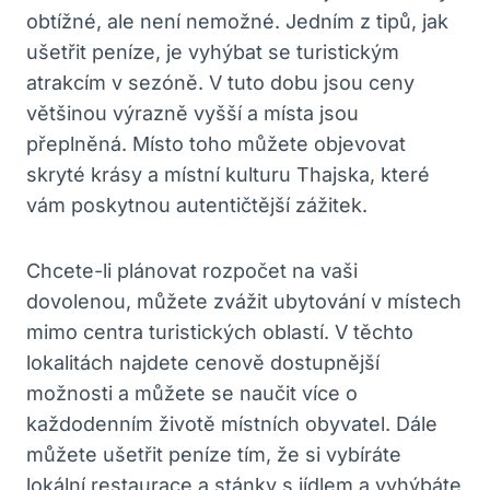
obtížné, ale není nemožné. ‌Jedním⁣ z tipů, jak
ušetřit peníze, ​je vyhýbat se ‍turistickým
atrakcím v⁣ sezóně. V tuto dobu jsou ​ceny⁢
většinou výrazně vyšší a místa⁤ jsou
přeplněná. Místo toho můžete ⁤objevovat
skryté krásy‌ a místní kulturu ‍Thajska, které
vám poskytnou autentičtější zážitek.
Chcete-li plánovat rozpočet ​na⁣ vaši⁢
dovolenou, můžete‍ zvážit ubytování v místech
mimo ⁤centra turistických oblastí. V těchto
lokalitách najdete cenově ‌dostupnější
možnosti a můžete se naučit více o
každodenním životě místních obyvatel. Dále
můžete ušetřit peníze tím, že si ⁤vybíráte
lokální ‌restaurace a stánky s jídlem a ​vyhýbáte