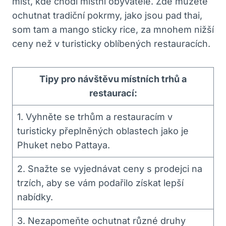
míst, kde ⁣chodí místní obyvatelé. Zde můžete
ochutnat ​tradiční pokrmy,⁣ jako‌ jsou pad thai,
⁤som tam ⁣a⁢ mango sticky rice, za mnohem nižší
ceny než ⁢v ⁣turisticky oblíbených restauracích.
Tipy pro ‍návštěvu místních trhů a
restaurací:
1. Vyhněte ⁤se trhům a ‍restauracím v‌
turisticky⁤ přeplněných oblastech jako je
Phuket ​nebo⁢ Pattaya.
2. Snažte se vyjednávat ceny s prodejci na
trzích, aby se ‍vám podařilo ​získat lepší
nabídky.
3. Nezapomeňte ochutnat různé‌ druhy