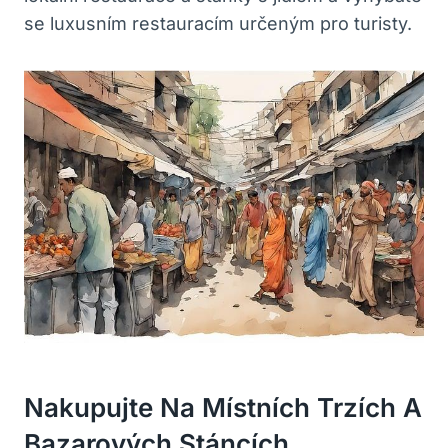
se luxusním‍ restauracím určeným ⁤pro turisty.
Nakupujte Na ‌místních ⁢trzích A
‍bazarových Stáncích