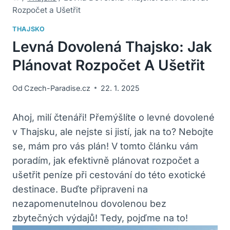
Rozpočet a Ušetřit
THAJSKO
Levná Dovolená Thajsko: Jak
Plánovat Rozpočet A Ušetřit
Od
Czech-Paradise.cz
22. 1. 2025
Ahoj, milí čtenáři! ‌Přemýšlíte ⁤o levné dovolené​
v ⁢Thajsku, ale nejste si⁤ jistí, jak na to? Nebojte
se, mám pro vás ⁣plán! ⁣V ⁢tomto‍ článku vám⁤
poradím, jak efektivně plánovat rozpočet⁣ a
ušetřit peníze při cestování do této exotické
destinace. Buďte připraveni na
nezapomenutelnou dovolenou ⁤bez
zbytečných⁢ výdajů! ‍Tedy, pojďme na to!