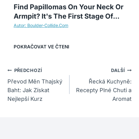
Find Papillomas On Your Neck Or
Armpit? It's The First Stage Of...
Navigace
PŘEDCHOZÍ
DALŠÍ
Pro
Převod Měn Thajský
Řecká Kuchyně:
Baht: Jak Získat
Recepty Plné Chuti a
Příspěvek
Nejlepší Kurz
Aromat