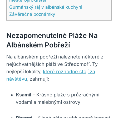
Gurmánský ráj v albánské kuchyni
Závěrečné poznámky
Nezapomenutelné Pláže Na
Albánském Pobřeží
Na albánském pobřeží naleznete některé z
nejúchvatnějších pláží ve Středomoří. Ty
nejlepší lokality,
které rozhodně stojí za
návštěvu
, zahrnují:
Ksamil
– Krásné pláže s průzračnými
vodami a malebnými ostrovy
Dhermi
– Klidné zátoky obklopené horami