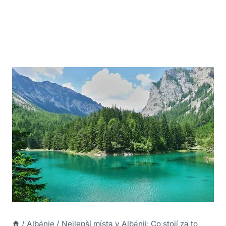
/
Albánie
/
Nejlepší místa v Albánii: Co stojí za to