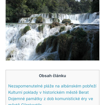
Obsah článku
Nezapomenutelné pláže na albánském pobřeží
Kulturní poklady v historickém městě Berat
Dojemné památky z dob komunistické éry ve
městě Gjirokastër