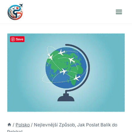
Přeskočit
na
obsah
Save
/
Polsko
/
Nejlevnější Způsob, Jak Poslat Balík do
Polska!