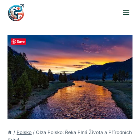
Přeskočit
na
obsah
Save
/
Polsko
/
Olza Polsko: Řeka Plná Života a Přírodních
Krás!