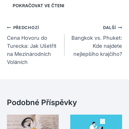
Navigace
PŘEDCHOZÍ
DALŠÍ
Pro
Cena Hovoru do
Bangkok vs. Phuket:
Turecka: Jak Ušetřit
Kde najdete
Příspěvek
na Mezinárodních
nejlepšího krajčího?
Voláních
Podobné Příspěvky