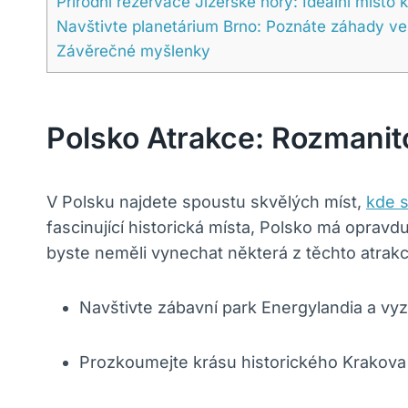
Přírodní rezervace Jizerské hory: Ideální místo
Navštivte planetárium Brno: Poznáte záhady ves
Závěrečné myšlenky
Polsko Atrakce: Rozmanit
V Polsku najdete spoustu skvělých míst,
kde s
fascinující historická místa, Polsko má oprav
byste neměli vynechat některá z těchto atrakc
Navštivte zábavní park Energylandia a vy
Prozkoumejte krásu historického Krakova