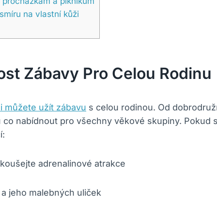
 k procházkám a piknikům
míru na vlastní kůži
ost Zábavy Pro Celou Rodinu
i můžete užít zábavu
s celou rodinou. Od dobrodruž
du co nabídnout pro všechny věkové skupiny. Pokud 
í:
zkoušejte adrenalinové atrakce
 a jeho malebných uliček