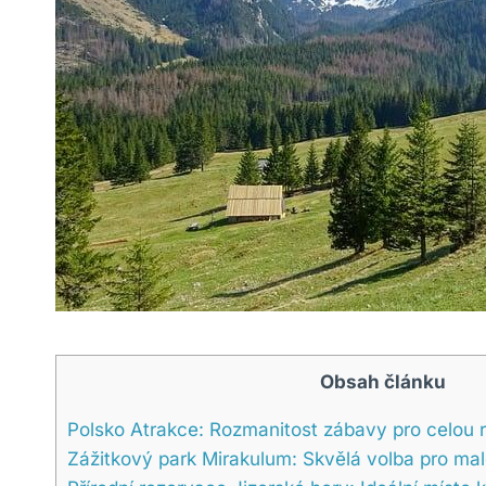
Obsah článku
Polsko Atrakce: Rozmanitost zábavy pro celou 
Zážitkový park Mirakulum: Skvělá volba pro malé