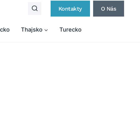
Kontakty
O Nás
cko
Thajsko
Turecko