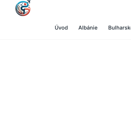
Přeskočit
na
obsah
Úvod
Albánie
Bulharsk