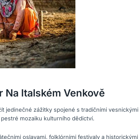
ór Na Italském Venkově
 jedinečné zážitky spojené s tradičními vesnickými r
 pestré mozaiku kulturního dědictví.
tečními oslavami, folklórními festivaly a historickými