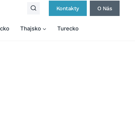
Kontakty
O Nás
cko
Thajsko
Turecko