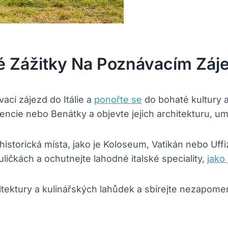
 Zážitky Na Poznávacím Zájez
cí zájezd do Itálie a
ponořte se
do bohaté kultury a
ncie nebo Benátky a objevte jejich architekturu, um
torická místa, jako je Koloseum, Vatikán nebo Uffizi
uličkách a ochutnejte lahodné italské speciality,
jako 
itektury a kulinářských lahůdek a sbírejte nezapome