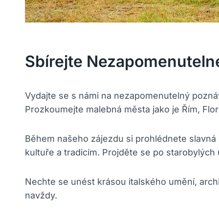
Sbírejte Nezapomenutelné
Vydajte se s námi na nezapomenutelný poznáva
Prozkoumejte malebná města jako je Řím, Flore
Během našeho zájezdu si prohlédnete slavná his
kultuře a tradicím. Projděte se po starobylých 
Nechte se unést krásou italského umění, arch
navždy.