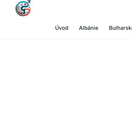
Přeskočit
na
obsah
Úvod
Albánie
Bulharsk