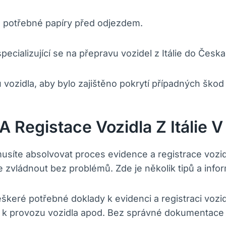
a potřebné papíry před odjezdem.
ecializující se na přepravu vozidel z Itálie do Česka
u vozidla, aby bylo zajištěno pokrytí případných ško
 Registace Vozidla Z Itálie 
, musíte absolvovat proces evidence a registrace vozi
zvládnout bez problémů. Zde je několik tipů a inform
škeré potřebné doklady k evidenci a registraci vozid
sti k provozu vozidla apod. Bez správné dokumentac