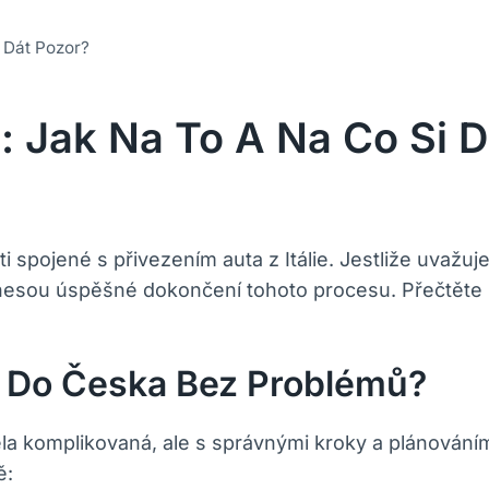
i Dát Pozor?
ie: Jak Na To A Na Co Si 
 spojené s přivezením auta z Itálie. Jestliže uvažuj
řinesou úspěšné dokončení tohoto procesu. Přečtěte 
ie Do Česka Bez Problémů?
ela komplikovaná, ale s správnými kroky a plánován
ě: