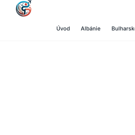
Přeskočit
na
obsah
Úvod
Albánie
Bulharsk