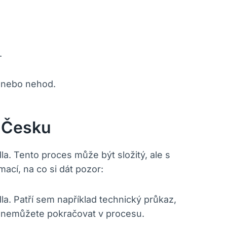
.
d nebo nehod.
V Česku
dla. Tento proces může být složitý, ale s
ací, na co si dát pozor:
la. Patří sem například technický průkaz,
e nemůžete pokračovat v procesu.