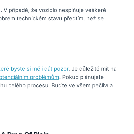
 V případě, že vozidlo nesplňuje veškeré
dobrém technickém stavu předtím, než se
teré byste si měli dát pozor
. Je důležité mít na
potenciálním problémům
. Pokud plánujete
ěhu celého procesu. Buďte ve všem pečliví a