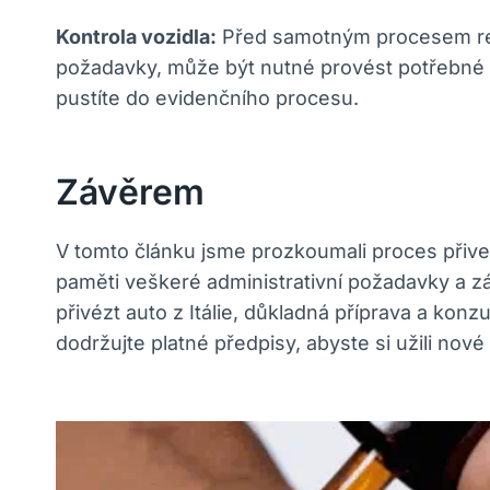
Kontrola vozidla:
Před samotným procesem regi
požadavky, může být nutné provést potřebné ú
pustíte do evidenčního procesu.
Závěrem
V tomto článku jsme prozkoumali proces přiveze
paměti veškeré administrativní požadavky a zá
přivézt auto z Itálie, důkladná příprava a ko
dodržujte platné předpisy, abyste si užili nové