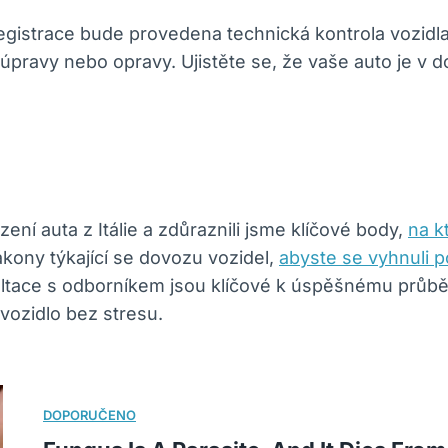
strace bude provedena technická kontrola vozidla.
pravy nebo opravy. Ujistěte se, že vaše auto je v 
ní auta z Itálie a zdůraznili jsme klíčové body,
na k
kony týkající se dovozu vozidel,
abyste se vyhnuli 
nzultace s odborníkem jsou klíčové k úspěšnému průb
 vozidlo bez stresu.