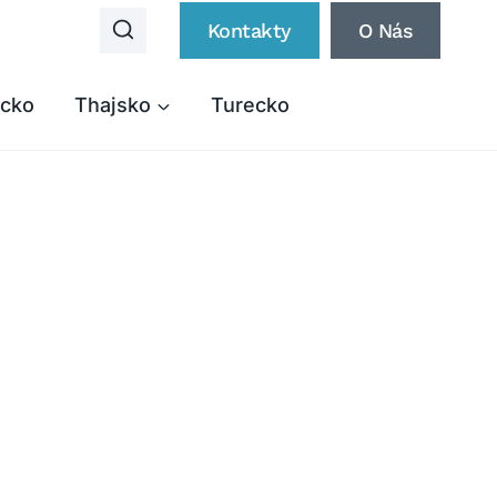
Kontakty
O Nás
cko
Thajsko
Turecko