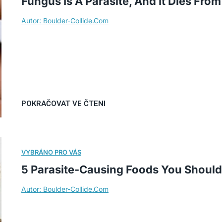
Fungus Is A Parasite, And It Dies From 
5 Parasite-Causing Foods You Should