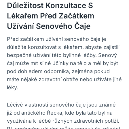
Důležitost Konzultace S
Lékařem Před Začátkem
Užívání Senového Čaje
Před začátkem užívání senového čaje je
důležité konzultovat s lékařem, abyste zajistili
bezpečné užívání této bylinné léčby. Senový
čaj může mít silné účinky na tělo a měl by být
pod dohledem odborníka, zejména pokud
máte nějaké zdravotní obtíže nebo užíváte jiné
léky.
Léčivé vlastnosti senového čaje jsou známé
již od antického Řecka, kde byla tato bylina
využívána k léčbě různých zdravotních potíží.
Při správném užívání může senový čaj přinést