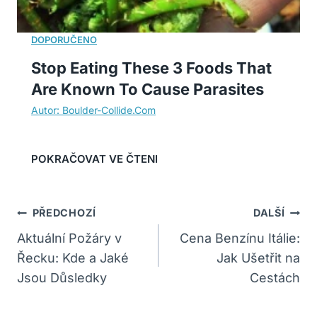
Stop Eating These 3 Foods That
Are Known To Cause Parasites
Navigace
PŘEDCHOZÍ
DALŠÍ
Pro
Aktuální Požáry v
Cena Benzínu Itálie:
Řecku: Kde a Jaké
Jak Ušetřit na
Příspěvek
Jsou Důsledky
Cestách