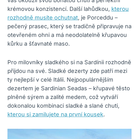
vás okouzlí svou bohatou chutí a perfektní
krémovou konzistencí. Další lahůdkou,
kterou
rozhodně musíte ochutnat
, je Porceddu –
pečený prasec, který se tradičně připravuje na
otevřeném ohni a má neodolatelně křupavou
kůrku a šťavnaté maso.
Pro milovníky sladkého si na Sardínii rozhodně
přijdou na své. Sladké dezerty zde patří mezi
ty nejlepší v celé Itálii. Nejpopulárnějším
dezertem je Sardinian Seadas – křupavé těsto
plněné sýrem a zalité medem, což vytváří
dokonalou kombinaci sladké a slané chuti,
kterou si zamilujete na první kousek
.