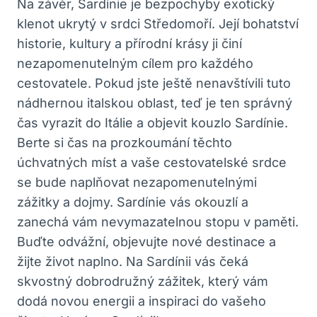
Na závěr, Sardínie je bezpochyby exotický
klenot ukrytý v srdci Středomoří. Její bohatství
historie, kultury a přírodní krásy ji činí
nezapomenutelným cílem pro každého
cestovatele. Pokud jste ještě nenavštívili tuto
nádhernou italskou oblast, teď je ten správný
čas vyrazit do Itálie a objevit kouzlo Sardínie.
Berte si čas na prozkoumání těchto
úchvatných míst a vaše cestovatelské srdce
se bude naplňovat nezapomenutelnými
zážitky a dojmy. Sardínie vás okouzlí a
zanechá vám nevymazatelnou stopu v paměti.
Buďte odvážní, objevujte nové destinace a
žijte život naplno. Na Sardínii vás čeká
skvostný dobrodružný zážitek, který vám
dodá novou energii a inspiraci do vašeho