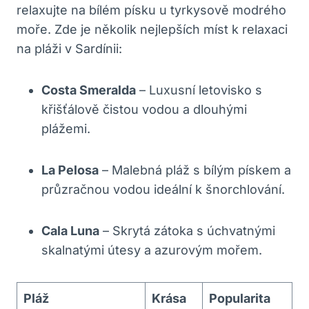
relaxujte na bílém písku u tyrkysově modrého
moře. Zde je několik nejlepších míst k relaxaci
na pláži v Sardínii:
Costa Smeralda
– Luxusní letovisko s
křišťálově čistou vodou a dlouhými
plážemi.
La Pelosa
– Malebná pláž s bílým pískem a
průzračnou vodou ideální k šnorchlování.
Cala Luna
– Skrytá zátoka s úchvatnými
skalnatými útesy a azurovým mořem.
Pláž
Krása
Popularita