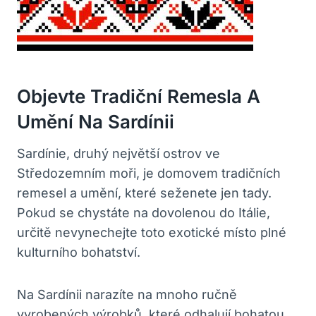
Objevte Tradiční Remesla A
Umění Na Sardínii
Sardínie, druhý největší ostrov ve
Středozemním moři, je domovem tradičních
remesel a umění, které seženete jen tady.
Pokud se chystáte na dovolenou do Itálie,
určitě nevynechejte toto exotické místo plné
kulturního bohatství.
Na Sardínii narazíte na mnoho ručně
vyrobených výrobků, které odhalují bohatou