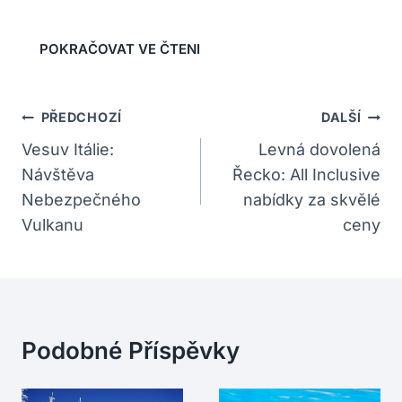
Navigace
PŘEDCHOZÍ
DALŠÍ
Pro
Vesuv Itálie:
Levná dovolená
Návštěva
Řecko: All Inclusive
Příspěvek
Nebezpečného
nabídky za skvělé
Vulkanu
ceny
Podobné Příspěvky