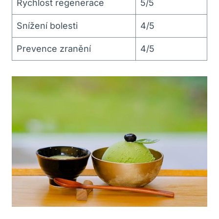
Rychlost regenerace
5/5
Snížení bolesti
4/5
Prevence zranění
4/5