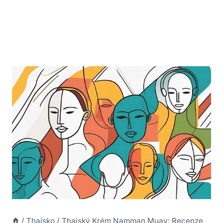
/
Thajsko
/
Thajský Krém Namman Muay: Recenze