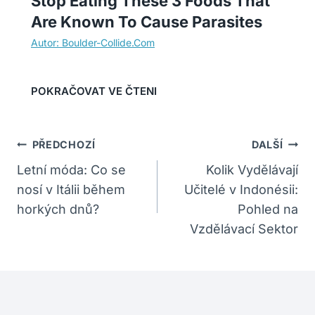
Stop Eating These 3 Foods That
Are Known To Cause Parasites
Navigace
PŘEDCHOZÍ
DALŠÍ
Pro
Letní móda: Co se
Kolik Vydělávají
nosí v Itálii během
Učitelé v Indonésii:
Příspěvek
horkých dnů?
Pohled na
Vzdělávací Sektor