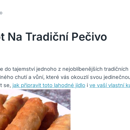
vo
t Na Tradiční Pečivo
íme do tajemství jednoho z nejoblíbenějších tradiční
lného chutí a vůní, které vás okouzlí svou jedinečno
t se,
jak připravit toto lahodné jídlo
i
ve vaší vlastní 