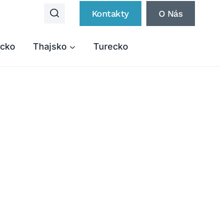
Kontakty
O Nás
cko
Thajsko
Turecko