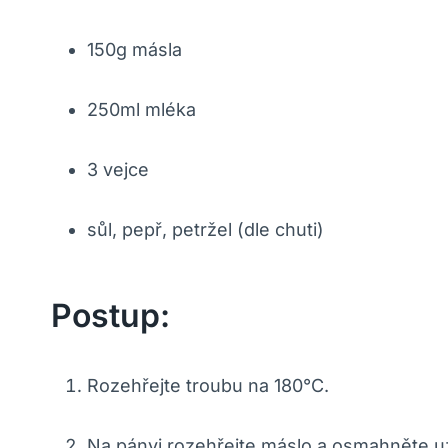
150g másla
250ml mléka
3 vejce
sůl, pepř, petržel (dle chuti)
Postup:
Rozehřejte troubu na 180°C.
Na pánvi rozehřejte máslo a osmahněte 