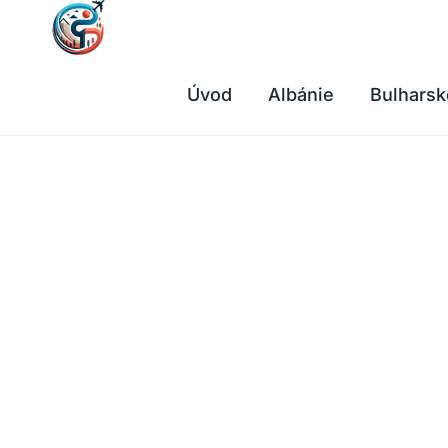
Přeskočit
na
obsah
Úvod
Albánie
Bulharsk