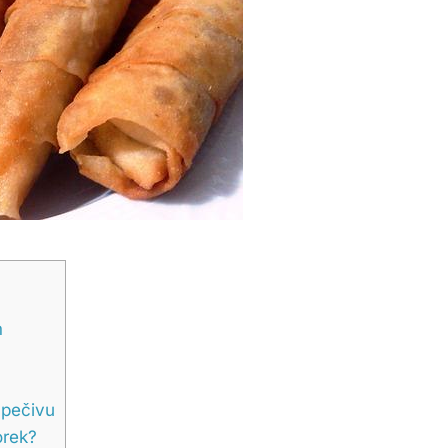
m
 pečivu
orek?