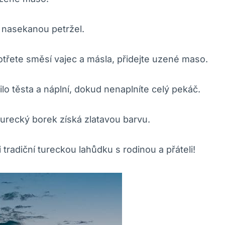
a nasekanou petržel.
potřete směsí vajec a másla, přidejte uzené maso.
ilo těsta a náplní, dokud nenaplníte celý pekáč.
urecký borek získá zlatavou barvu.
 tradiční tureckou lahůdku s rodinou a přáteli!