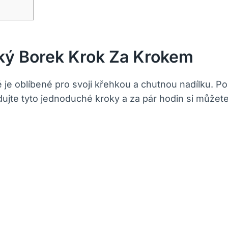
ký Borek Krok Za Krokem
é je oblíbené pro svoji křehkou a chutnou nadílku. P
ledujte tyto jednoduché kroky a za pár hodin si může