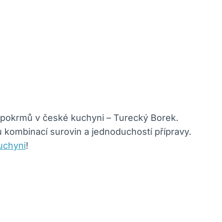
ch pokrmů v české kuchyni – Turecký Borek.
u kombinací surovin a jednoduchostí přípravy.
kuchyni
!