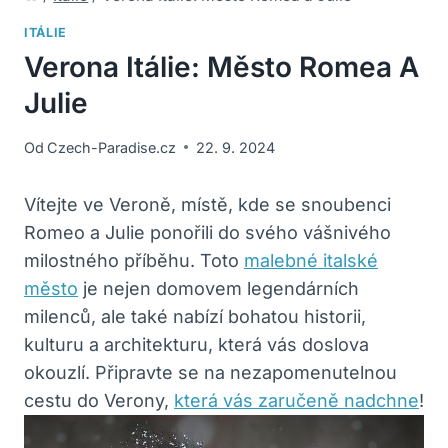
ITÁLIE
Verona Itálie: Město Romea A
Julie
Od
Czech-Paradise.cz
22. 9. 2024
Vítejte ve Veroně, místě, kde se snoubenci
Romeo a Julie ponořili do svého vášnivého
milostného příběhu. Toto
malebné italské
město
je nejen domovem legendárních
milenců, ale také nabízí bohatou historii,
kulturu a architekturu, která vás doslova
okouzlí. Připravte se na nezapomenutelnou
cestu do Verony,
která vás zaručeně nadchne
!