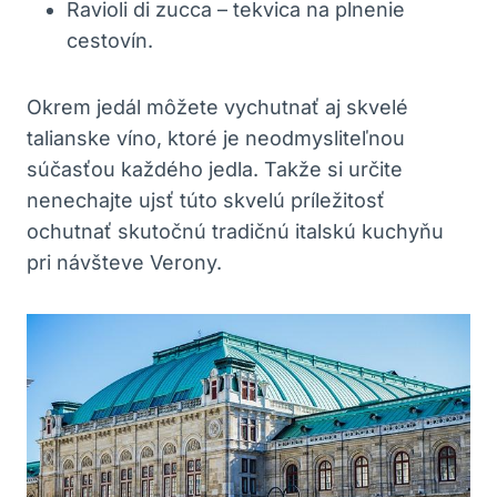
Ravioli di zucca – tekvica na plnenie
cestovín.
Okrem jedál môžete vychutnať aj skvelé
talianske víno, ktoré je neodmysliteľnou
súčasťou každého jedla. Takže si určite
nenechajte ujsť túto skvelú príležitosť
ochutnať skutočnú tradičnú italskú kuchyňu
pri návšteve Verony.