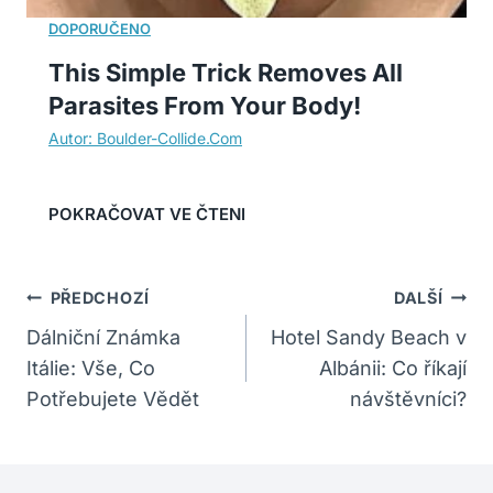
This Simple Trick Removes All
Parasites From Your Body!
Navigace
PŘEDCHOZÍ
DALŠÍ
Pro
Dálniční Známka
Hotel Sandy Beach v
Itálie: Vše, Co
Albánii: Co říkají
Příspěvek
Potřebujete Vědět
návštěvníci?