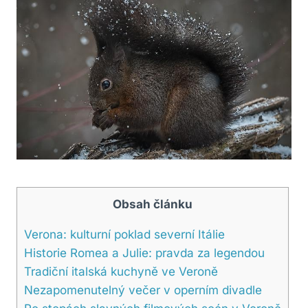
Obsah článku
Verona: kulturní poklad severní Itálie
Historie Romea a Julie: pravda za legendou
Tradiční italská kuchyně ve Veroně
Nezapomenutelný večer v operním divadle