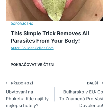
This Simple Trick Removes All
Parasites From Your Body!
Navigace
PŘEDCHOZÍ
DALŠÍ
Pro
Ubytování na
Bulharsko v EU: Co
Phuketu: Kde najít ty
To Znamená Pro Vaši
Příspěvek
nejlepší hotely?
Dovolenou!