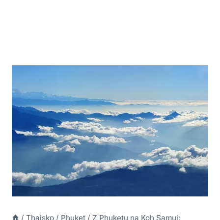
/
Thajsko
/
Phuket
/
Z Phuketu na Koh Samui: