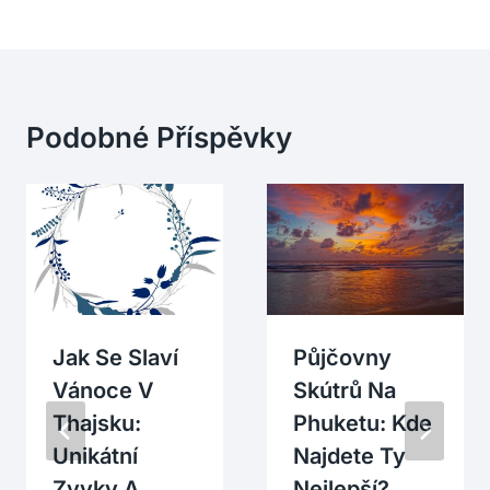
Podobné Příspěvky
Jak Se Slaví
Půjčovny
Vánoce V
Skútrů Na
Thajsku:
Phuketu: Kde
Unikátní
Najdete Ty
Zvyky A
Nejlepší?