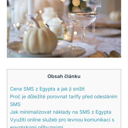
Obsah článku
Cena SMS z Egypta a jak ji snížit
Proč je důležité porovnat tarify před odesláním
SMS
Jak minimalizovat náklady na SMS z Egypta
Využití online služeb pro levnou komunikaci s
egyptskými příbuznými