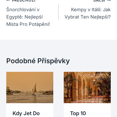
Navigace
PŘEDCHOZÍ
DALŠÍ
Pro
Šnorchlování v
Kempy v Itálii: Jak
Egyptě: Nejlepší
Vybrat Ten Nejlepší?
Příspěvek
Místa Pro Potápění!
Podobné Příspěvky
Kdy Jet Do
Top 10