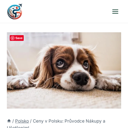
Přeskočit
na
obsah
Save
/
Polsko
/
Ceny v Polsku: Průvodce Nákupy a
Ušetřením!