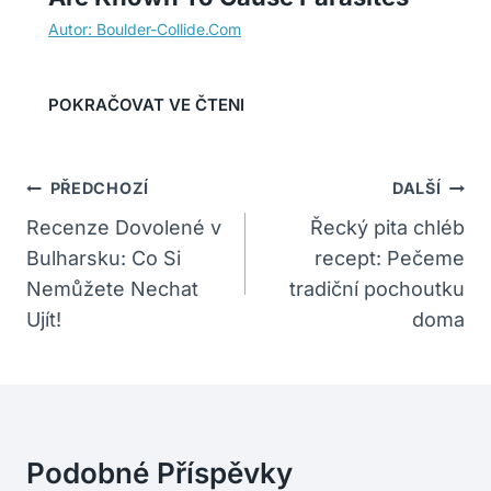
Navigace
PŘEDCHOZÍ
DALŠÍ
Pro
Recenze Dovolené v
Řecký pita chléb
Bulharsku: Co Si
recept: Pečeme
Příspěvek
Nemůžete Nechat
tradiční pochoutku
Ujít!
doma
Podobné Příspěvky