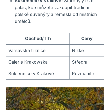
Sukiennice v Krakově:
Starobylý tržní
palác, kde můžete zakoupit tradiční
polské suvenýry a řemesla od místních
umělců.
Obchod/Trh
Ceny
Varšavská tržnice
Nízké
Galerie Krakowska
Střední
Sukiennice v Krakově
Rozmanité