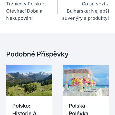
Pro
Tržnice v Polsku:
Co se vozí z
Otevírací Doba a
Bulharska: Nejlepší
Příspěvek
Nakupování!
suvenýry a produkty!
Podobné Příspěvky
Polsko:
Polská
Historie A
Polévka