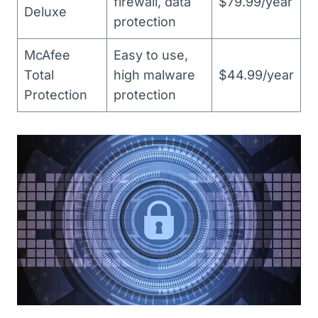
firewall, data
$79.99/year
Deluxe
protection
McAfee
Easy to use,
Total
high malware
$44.99/year
Protection
protection