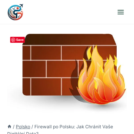
Přeskočit
na
obsah
Save
/
Polsko
/
Firewall po Polsku: Jak Chránit Vaše
Digitální Data?