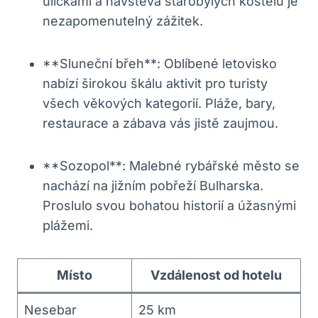
uličkami a návštěva starobylých kostelů je
nezapomenutelný zážitek.
**Sluneční břeh**: Oblíbené letovisko
nabízí širokou škálu aktivit pro turisty
všech věkových kategorií. Pláže, bary,
restaurace a zábava vás jistě zaujmou.
**Sozopol**: Malebné rybářské město se
nachází na jižním pobřeží Bulharska.
Proslulo svou bohatou historií a úžasnými
plážemi.
Místo
Vzdálenost od hotelu
Nesebar
25 km