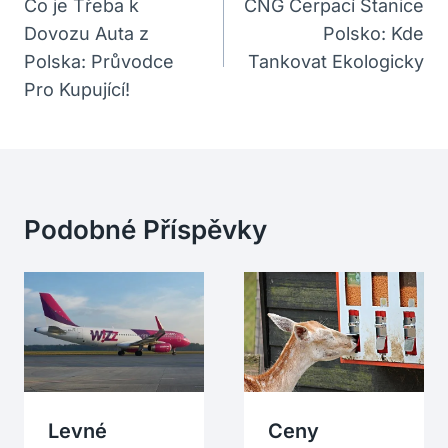
Pro
Co je Třeba k
CNG Čerpací Stanice
Dovozu Auta z
Polsko: Kde
Příspěvek
Polska: Průvodce
Tankovat Ekologicky
Pro Kupující!
Podobné Příspěvky
Levné
Ceny