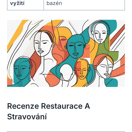
vyžití
bazén
Recenze Restaurace A
Stravování