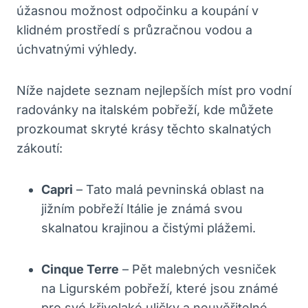
úžasnou možnost odpočinku a koupání v
klidném prostředí s průzračnou vodou a
úchvatnými výhledy.
Níže najdete seznam nejlepších míst pro vodní
radovánky na italském pobřeží, kde můžete
prozkoumat skryté krásy těchto skalnatých
zákoutí:
Capri
– Tato malá pevninská oblast na
jižním pobřeží Itálie je známá svou
skalnatou krajinou a čistými plážemi.
Cinque Terre
– Pět malebných vesniček
na Ligurském pobřeží, které jsou známé
pro své křivolaké uličky a neuvěřitelné