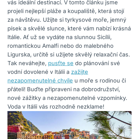
vás ideální destinací. V tomto článku jsme
projeli nejlepší pláže a koupaliště, která stojí
za návštěvu. Užijte si tyrkysové moře, jemný
písek a skvělé slunce, které vám nabízí krásná
Itálie. Ať už se vydáte na slunnou Sicílii,
romantickou Amalfi nebo do malebného
Ligurska, určitě si užijete skvělý relaxační čas.
Tak neváhejte,
pusťte se
do plánování své
vodní dovolené v Itálii a
zažijte
nezapomenutelné chvíle
u moře s rodinou či
přáteli! Buďte připraveni na dobrodružství,
nové zážitky a nezapomenutelné vzpomínky.
Voda v Itálii vás rozhodně nezklame!