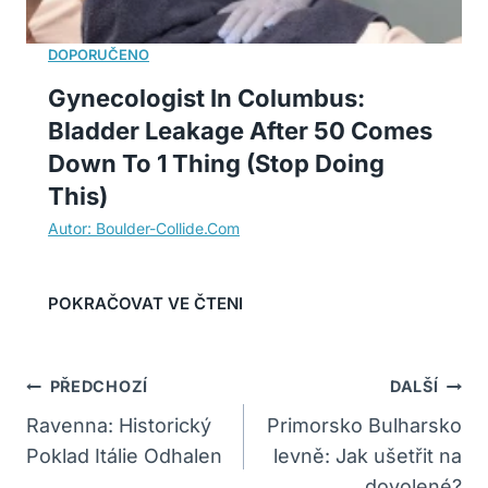
Gynecologist In Columbus:
Bladder Leakage After 50 Comes
Down To 1 Thing (Stop Doing
This)
Navigace
PŘEDCHOZÍ
DALŠÍ
Pro
Ravenna: Historický
Primorsko Bulharsko
Poklad Itálie Odhalen
levně: Jak ušetřit na
Příspěvek
dovolené?