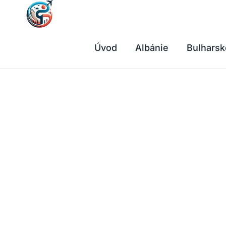
Přeskočit
na
obsah
Úvod
Albánie
Bulharsk