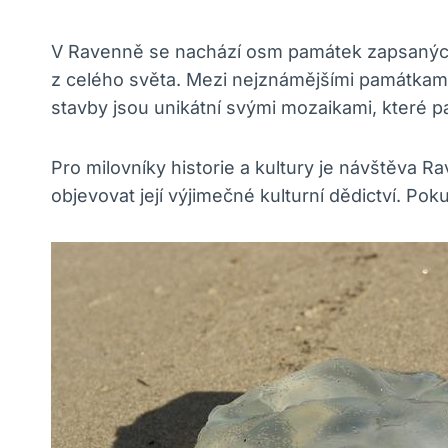
V Ravenně se nachází osm památek zapsaných n
z celého světa. Mezi nejznámějšími památkami p
stavby jsou unikátní svými mozaikami, které pa
Pro milovníky historie a kultury je návštěva 
objevovat její výjimečné kulturní dědictví. Po