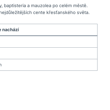
y, baptisteria a mauzolea po celém městě.
ejdůležitějších cente křesťanského světa.
e nachází
n