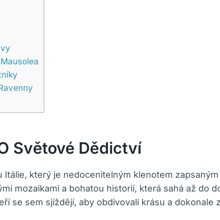
ivy
a Mausolea
tníky
 Ravenny
O Světové Dědictví
du Itálie, který je nedocenitelným klenotem zapsa
i mozaikami a bohatou historií, která sahá až do 
 kteří se sem sjíždějí, aby obdivovali krásu a dokon