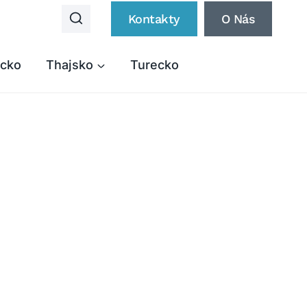
Kontakty
O Nás
cko
Thajsko
Turecko