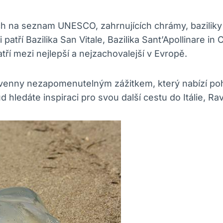
a seznam UNESCO, zahrnujících chrámy, baziliky a m
atří Bazilika San Vitale, Bazilika Sant’Apollinare in
tří mezi nejlepší a nejzachovalejší v Evropě.
Ravenny nezapomenutelným zážitkem, který nabízí poh
kud hledáte inspiraci pro svou další cestu do Itálie,