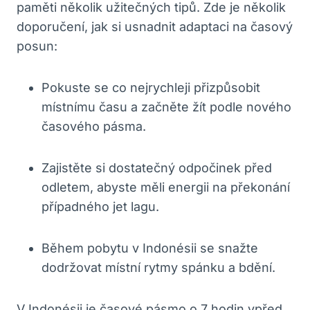
paměti ‌několik ‍užitečných⁤ tipů. Zde je⁣ několik
doporučení, jak ‌si usnadnit adaptaci ⁢na časový
posun:
Pokuste se co nejrychleji přizpůsobit⁤
místnímu času a ‍začněte ‌žít ⁢podle nového
časového pásma.
Zajistěte si dostatečný ‌odpočinek před⁢
odletem, abyste‍ měli⁤ energii ‍na ‌překonání
případného jet ​lagu.
Během pobytu v Indonésii se snažte
dodržovat místní rytmy spánku ⁣a​ bdění.
V Indonésii⁢ je časové pásmo⁣ o ‌7 hodin vpřed