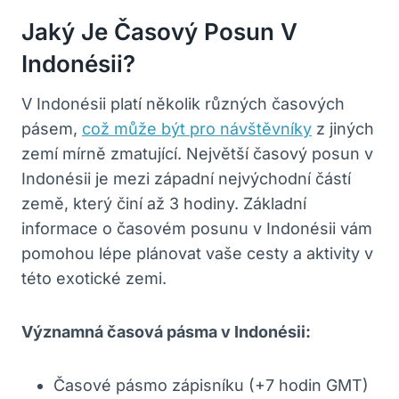
Jaký Je Časový Posun V
Indonésii?
V ⁢Indonésii‍ platí několik různých časových
pásem,
což může být pro návštěvníky
z jiných‌
zemí mírně zmatující. Největší časový posun v
Indonésii je mezi západní nejvýchodní částí⁤
země, ⁣který činí až 3 ‍hodiny. Základní
informace‍ o časovém posunu v Indonésii vám
pomohou lépe⁢ plánovat vaše cesty ⁢a aktivity v
této exotické ‌zemi.
Významná časová pásma v ⁢Indonésii:
Časové pásmo zápisníku ⁣(+7 ⁢hodin GMT)