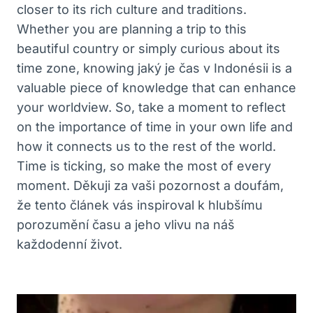
closer to its⁢ rich ⁣culture and traditions.
Whether you are planning a trip to this
beautiful⁣ country or simply‍ curious⁣ about its
time​ zone,⁢ knowing jaký​ je čas v⁢ Indonésii is a
⁢valuable ‌piece of‌ knowledge that can enhance
your worldview. ⁣So, take a moment to ⁢reflect
on the importance ⁤of time in your‌ own life and
how it connects us ​to the rest of‌ the⁤ world.
Time⁤ is ticking, ⁤so make the⁣ most of every
moment. Děkuji za vaši⁤ pozornost a doufám,
že tento‌ článek vás inspiroval k hlubšímu
‌porozumění času a jeho vlivu na​ náš
každodenní život.