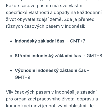
Každé časové pásmo⁣ má své vlastní
specifické vlastnosti a dopady na každodenní
⁤život⁣ obyvatel‌ zdejší země.​ Zde ⁣je přehled
různých⁣ časových pásem ⁤v⁣ Indonésii:
Indonéský ‍základní čas
⁢ -⁣ GMT+7
Střední indonéský ​základní čas
⁣ -​ GMT+8
Východní ⁤indonéský základní čas
–
GMT+9
Vliv časových pásem ‍v Indonésii je zásadní
pro organizaci pracovního‌ života, dopravu a
komunikaci mezi‍ jednotlivými oblastmi. Je⁤