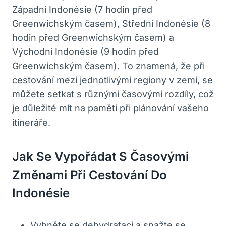
Západní Indonésie (7 hodin​ před
Greenwichským ⁤časem), Střední Indonésie (8
hodin před Greenwichským⁤ časem) a
Východní⁤ Indonésie (9 hodin před
Greenwichským časem). To znamená,⁣ že při
‌cestování mezi jednotlivými regiony ⁤v zemi, se
​můžete setkat ⁤s⁣ různými časovými rozdíly, což
je důležité mít na paměti při⁣ plánování ​vašeho
itineráře.
Jak Se Vypořádat ⁢s Časovými
Změnami Při Cestování Do⁣
Indonésie
Vyhněte se dehydrataci a snažte ​se