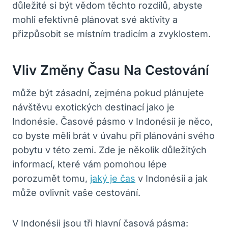
důležité ‍si‌ být vědom těchto rozdílů, abyste
mohli efektivně ​plánovat⁢ své aktivity a
přizpůsobit se místním tradicím a zvyklostem.
Vliv Změny Času ⁢na Cestování
může‌ být ⁣zásadní, zejména pokud plánujete
návštěvu exotických destinací jako je
Indonésie. ‍Časové⁤ pásmo v Indonésii je něco,
co byste měli ​brát v úvahu ​při plánování svého
‍pobytu v této zemi. Zde⁣ je ⁢několik důležitých
informací, které vám pomohou⁣ lépe
porozumět ⁢tomu,⁣
jaký je čas
v​ Indonésii a jak
může ovlivnit‌ vaše cestování.
V Indonésii jsou⁣ tři hlavní časová pásma: