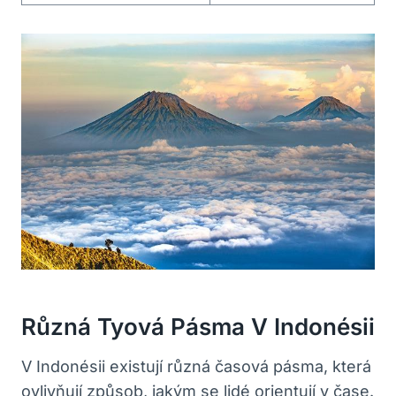
Různá Tyová Pásma⁢ V Indonésii
V Indonésii⁣ existují různá časová pásma, která
ovlivňují ‌způsob, jakým se lidé orientují ‌v čase.