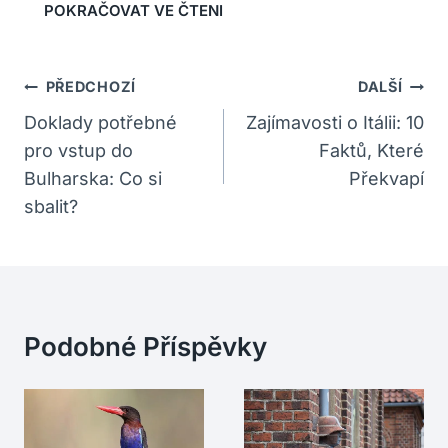
Navigace
PŘEDCHOZÍ
DALŠÍ
Pro
Doklady potřebné
Zajímavosti o Itálii: 10
pro vstup do
Faktů, Které
Příspěvek
Bulharska: Co si
Překvapí
sbalit?
Podobné Příspěvky