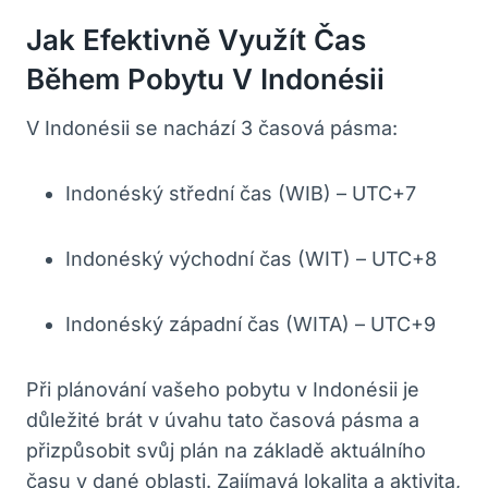
Jak ⁤efektivně Využít ​čas
Během Pobytu V​ Indonésii
V ‌Indonésii se nachází ⁢3 časová pásma:
Indonéský střední čas (WIB) – UTC+7
Indonéský východní čas⁢ (WIT) – UTC+8
Indonéský západní čas (WITA)⁣ – UTC+9
Při plánování vašeho pobytu v Indonésii ⁣je
důležité brát v úvahu⁤ tato časová pásma a
přizpůsobit⁢ svůj ​plán na základě‌ aktuálního
času v dané oblasti. Zajímavá lokalita‌ a aktivita,