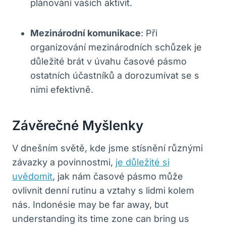
plánování ⁢vašich ‌aktivit.
Mezinárodní komunikace
: Při
organizování​ mezinárodních schůzek ‌je
důležité brát v úvahu ‍časové pásmo
ostatních účastníků a ⁤dorozumívat se s⁢
nimi efektivně.
Závěrečné Myšlenky
V dnešním světě, kde jsme stísnění různými
závazky a povinnostmi,
je důležité‌ si
uvědomit
,⁣ jak nám‌ časové ​pásmo může
ovlivnit denní rutinu a vztahy s lidmi kolem
⁣nás. ⁣Indonésie may be⁤ far away, ‍but
understanding its ‍time zone can bring us