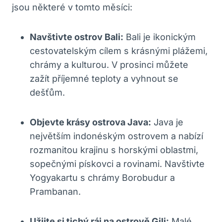
jsou některé v tomto měsíci:
Navštivte ostrov Bali:
Bali je ikonickým
cestovatelským cílem s krásnými plážemi,
chrámy a kulturou. V prosinci můžete
zažít příjemné teploty a vyhnout se
dešťům.
Objevte krásy ostrova Java:
Java je
největším indonéským ostrovem a nabízí
rozmanitou krajinu s horskými oblastmi,
sopečnými pískovci a rovinami. Navštivte
Yogyakartu s chrámy Borobudur a
Prambanan.
Užijte si tichý ráj na ostrově Gili:
Malé