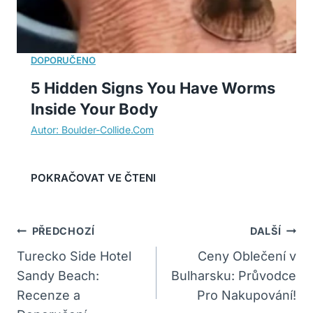
5 Hidden Signs You Have Worms
Inside Your Body
Navigace
PŘEDCHOZÍ
DALŠÍ
Pro
Turecko Side Hotel
Ceny Oblečení v
Sandy Beach:
Bulharsku: Průvodce
Příspěvek
Recenze a
Pro Nakupování!